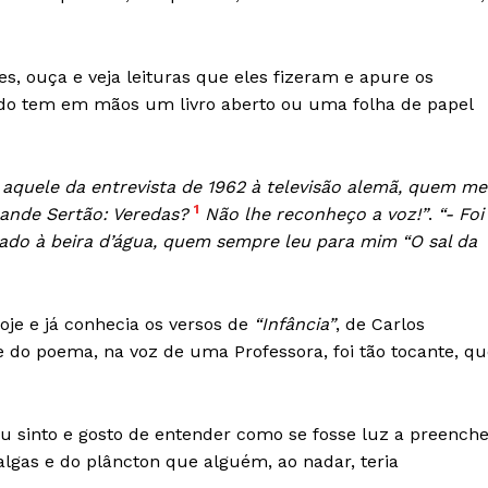
es, ouça e veja leituras que eles fizeram e apure os
ndo tem em mãos um livro aberto ou uma folha de papel
 aquele da entrevista de 1962 à televisão alemã, quem me
1
Grande Sertão: Veredas?
Não lhe reconheço a voz!”
.
“- Foi
ado à beira d’água, quem sempre leu para mim “O sal da
je e já conhecia os versos de
“Infância”
, de Carlos
do poema, na voz de uma Professora, foi tão tocante, qu
Institucional
Artigos
u sinto e gosto de entender como se fosse luz a preenche
 agora!
lgas e do plâncton que alguém, ao nadar, teria
Edição Digital