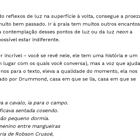
Europa
A JÁ!
Grande Entrevista
o reflexos de luz na superfície à volta, consegue a proez
Publicidade
 muito bem passado. Ir à praia tem muitos outros encantos
Quero ser Assinante
a contemplação desses pontos de luz ou da luz
neon
a
ssível estar indiferente.
 incrível – você se revê nele, ele tem uma história e um
 lugar com os quais você conversa), mas a voz que ajud
nos para o texto, eleva a qualidade do momento, ela nos
criado por Drummond, casa em que se lia, casa em que se
 a cavalo, ia para o campo.
ficava sentada cosendo.
ão pequeno dormia.
menino entre mangueiras
tória de Robson Crusoé,