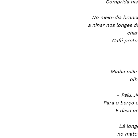
Comprida his
No meio-dia branc
a ninar nos longes 
cham
Café preto
Minha mãe 
olh
–
Psiu…N
Para o berço 
E dava u
Lá long
no mato