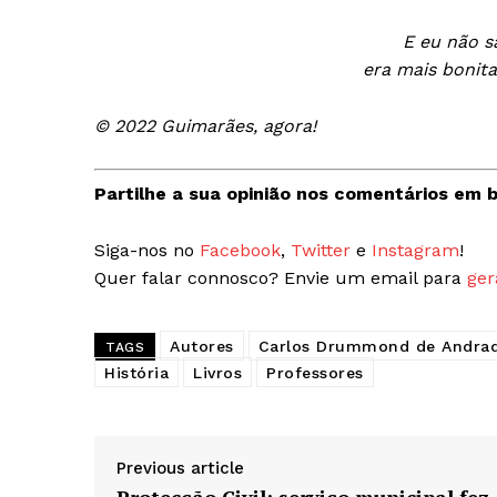
E eu não s
era mais bonit
© 2022 Guimarães, agora!
Partilhe a sua opinião nos comentários em b
Siga-nos no
Facebook
,
Twitter
e
Instagram
!
Quer falar connosco? Envie um email para
ger
Autores
Carlos Drummond de Andra
TAGS
História
Livros
Professores
Previous article