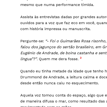
mesmo que numa performance tímida.
Assista às entrevistas dadas por grandes autor
ouvidos para a voz que faz eco em você, qua
com história impressa ou manuscrita.
Pergunte-se:
“- Foi o Guimarães Rosa risonho,
falou dos jagunços do sertão brasileiro, em 
Eugénio de Andrade, de boina castanha e sent
2
língua”?”
. Quem me dera fosse.
Quando eu tinha metade da idade que tenho ho
Drummond de Andrade, a leitura calma e doce 
desde então nunca caiu no esquecimento.
Aquela voz tomou conta do espaço, algo que e
Guimarães,
de maneira difusa o mar, como resultado das a