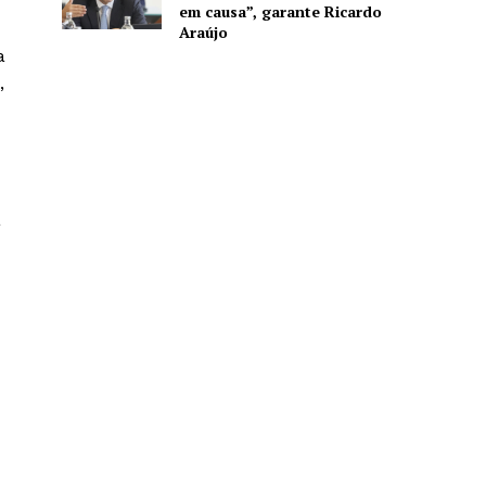
em causa”, garante Ricardo
Araújo
a
,
a