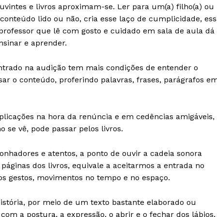
 ouvintes e livros aproximam-se. Ler para um(a) filho(a) ou
 conteúdo lido ou não, cria esse laço de cumplicidade, es
O professor que lê com gosto e cuidado em sala de aula dá
nsinar e aprender.
ntrado na audição tem mais condições de entender o
sar o conteúdo, proferindo palavras, frases, parágrafos e
licações na hora da renúncia e em cedências amigáveis,
 se vê, pode passar pelos livros.
onhadores e atentos, a ponto de ouvir a cadeia sonora
áginas dos livros, equivale a aceitarmos a entrada no
o os gestos, movimentos no tempo e no espaço.
stória, por meio de um texto bastante elaborado ou
m a postura, a expressão, o abrir e o fechar dos lábios,