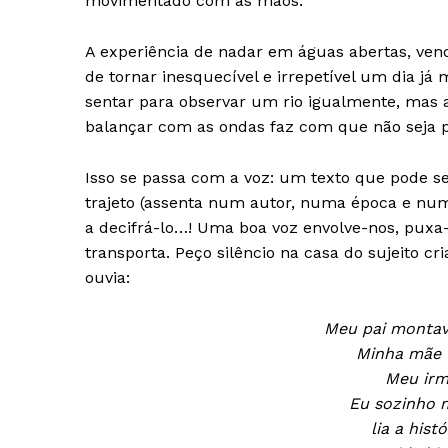
movimentado com as mãos.
SUBSCREV
A experiência de nadar em águas abertas, vend
de tornar inesquecível e irrepetível um dia já
sentar para observar um rio igualmente, mas 
balançar com as ondas faz com que não seja po
Isso se passa com a voz: um texto que pode ser
trajeto (assenta num autor, numa época e num
a decifrá-lo…! Uma boa voz envolve-nos, puxa-
transporta. Peço silêncio na casa do sujeito 
ouvia:
Meu pai montava
Minha mãe 
Meu irm
Eu sozinho 
lia a his