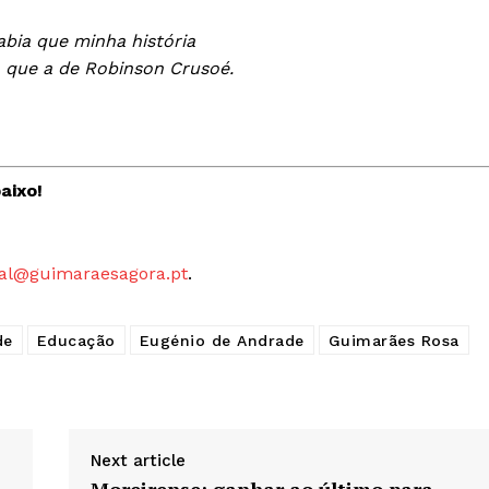
abia que minha história
a que a de Robinson Crusoé.
aixo!
al@guimaraesagora.pt
.
de
Educação
Eugénio de Andrade
Guimarães Rosa
Next article