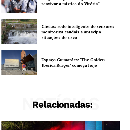
reavivar a mística do Vitória”
Artigos
Edição Digital
Europa
Cheias: rede inteligente de sensores
monitoriza caudais e antecipa
Grande Entrevista
situações de risco
Publicidade
Quero ser Assinante
Espaço Guimarães: ‘The Golden
Ibérica Burger’ começa hoje
NOTÍCIAS
Relacionadas: