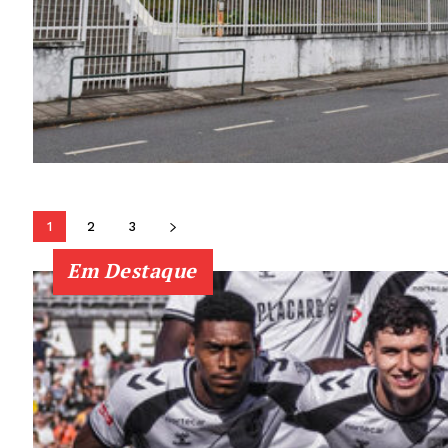
1
2
3
Em Destaque