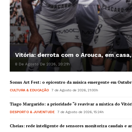
Vitória: derrota com o Arouca, em casa
8 De Agosto De 2026, 20:21h
Sonus Art Fest: o epicentro da música emergente em Outub
CULTURA & EDUCAÇÃO
7 de Agosto de 2026, 21:00h
Tiago Margarido: a prioridade “é reavivar a mística do Vitór
DESPORTO & JUVENTUDE
7 de Agosto de 2026, 15:24h
Cheias: rede inteligente de sensores monitoriza caudais e an