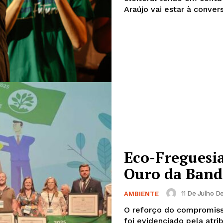
Araújo vai estar à convers
Eco-Freguesia
Ouro da Band
Institucional
11 De Julho D
AMBIENTE
Artigos
O reforço do compromisso
 agora!
foi evidenciado pela atr
Edição Digital