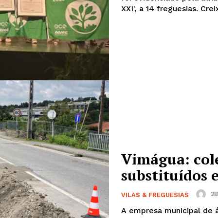
XXI', a 14 fre
Europa
A JÁ!
Grande Entrevista
Publicidade
Quero ser Assinante
Vimágua: cole
substituídos 
28
VILAS & FREGUESIAS
A empresa municipal de á