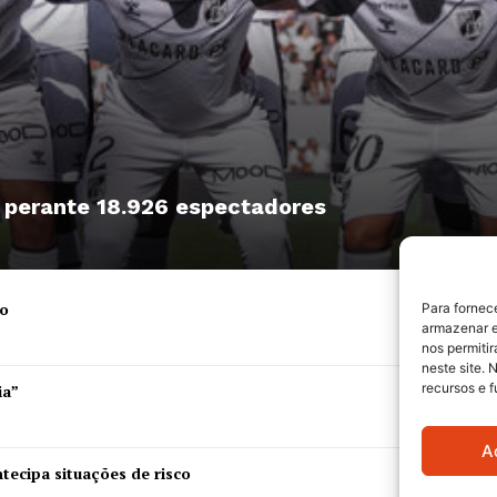
, perante 18.926 espectadores
ro
Para fornec
armazenar e
nos permiti
neste site. 
recursos e 
ia”
A
tecipa situações de risco