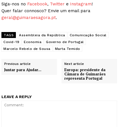
Siga-nos no
Facebook
,
Twitter
e
Instagram
!
Quer falar connosco? Envie um email para
geral@guimaraesagora.pt
.
TAGS
Assembleia da República
Comunicação Social
Covid-19
Economia
Governo de Portugal
Marcelo Rebelo de Sousa
Marta Temido
Previous article
Next article
Juntar para Ajudar…
Europa: presidente da
Câmara de Guimarães
Guimarães, agora!
representa Portugal
SUBSCREVA JÁ!
LEAVE A REPLY
Institucional