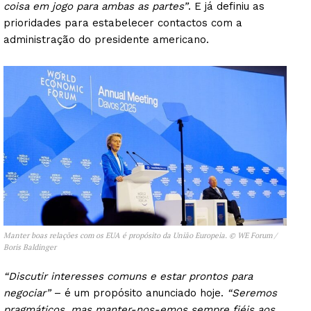
coisa em jogo para ambas as partes”
. E já definiu as
prioridades para estabelecer contactos com a
administração do presidente americano.
Manter boas relações com os EUA é propósito da União Europeia. © WE Forum /
Boris Baldinger
“Discutir interesses comuns e estar prontos para
negociar”
– é um propósito anunciado hoje.
“Seremos
pragmáticos, mas manter-nos-emos sempre fiéis aos