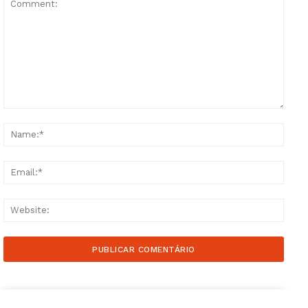
Comment:
Name
Email
Websi