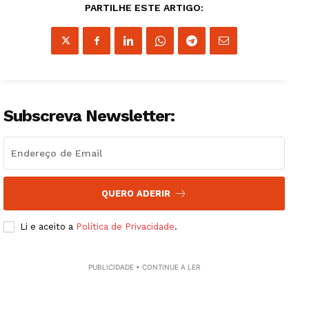
PARTILHE ESTE ARTIGO:
Guimarães, agora!
Subscreva Newsletter:
SUBSCREVA JÁ!
Institucional
QUERO ADERIR
Artigos
Li e aceito a
Política de Privacidade
.
Edição Digital
Europa
PUBLICIDADE • CONTINUE A LER
Grande Entrevista
Publicidade