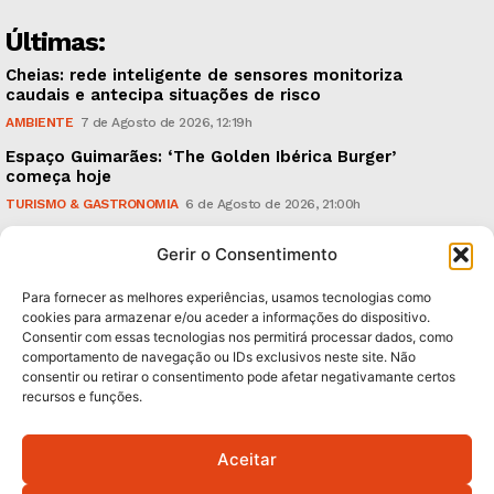
Últimas:
Cheias: rede inteligente de sensores monitoriza
caudais e antecipa situações de risco
AMBIENTE
7 de Agosto de 2026, 12:19h
Espaço Guimarães: ‘The Golden Ibérica Burger’
começa hoje
TURISMO & GASTRONOMIA
6 de Agosto de 2026, 21:00h
O Verão é na Penha: ‘Captain Boy’ anima a noite da
Gerir o Consentimento
montanha
CULTURA & EDUCAÇÃO
6 de Agosto de 2026, 16:23h
Para fornecer as melhores experiências, usamos tecnologias como
cookies para armazenar e/ou aceder a informações do dispositivo.
Consentir com essas tecnologias nos permitirá processar dados, como
Subscreva Newsletter:
comportamento de navegação ou IDs exclusivos neste site. Não
consentir ou retirar o consentimento pode afetar negativamante certos
recursos e funções.
Aceitar
QUERO ADERIR