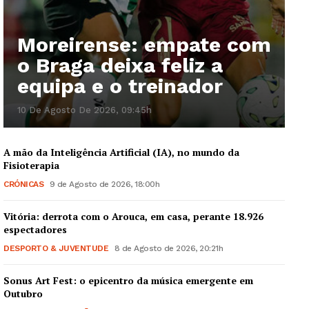
Moreirense: empate com
o Braga deixa feliz a
Guimarães, agora!
equipa e o treinador
SUBSCREVA JÁ!
10 De Agosto De 2026, 09:45h
A mão da Inteligência Artificial (IA), no mundo da
Fisioterapia
Institucional
CRÓNICAS
9 de Agosto de 2026, 18:00h
Artigos
Vitória: derrota com o Arouca, em casa, perante 18.926
Edição Digital
espectadores
Europa
DESPORTO & JUVENTUDE
8 de Agosto de 2026, 20:21h
Grande Entrevista
Sonus Art Fest: o epicentro da música emergente em
Publicidade
Outubro