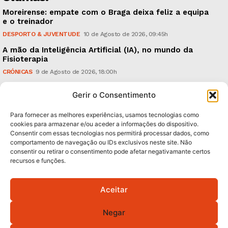
Moreirense: empate com o Braga deixa feliz a equipa
e o treinador
DESPORTO & JUVENTUDE
10 de Agosto de 2026, 09:45h
A mão da Inteligência Artificial (IA), no mundo da
Fisioterapia
CRÓNICAS
9 de Agosto de 2026, 18:00h
Vitória: derrota com o Arouca, em casa, perante
Gerir o Consentimento
18.926 espectadores
DESPORTO & JUVENTUDE
8 de Agosto de 2026, 20:21h
Para fornecer as melhores experiências, usamos tecnologias como
cookies para armazenar e/ou aceder a informações do dispositivo.
Consentir com essas tecnologias nos permitirá processar dados, como
Subscreva Newsletter:
comportamento de navegação ou IDs exclusivos neste site. Não
consentir ou retirar o consentimento pode afetar negativamante certos
recursos e funções.
Aceitar
QUERO ADERIR
Negar
Li e aceito a
Política de Privacidade
.