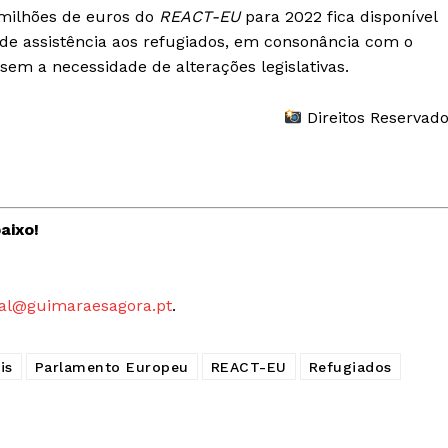
Publicidade
l milhões de euros do
REACT-EU
para 2022 fica disponível
de assistência aos refugiados, em consonância com o
Quero ser Assinante
sem a necessidade de alterações legislativas.
Direitos Reservad
aixo!
al@guimaraesagora.pt
.
is
Parlamento Europeu
REACT-EU
Refugiados