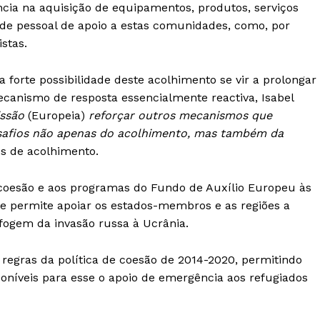
ncia na aquisição de equipamentos, produtos, serviços
e de pessoal de apoio a estas comunidades, como, por
istas.
 forte possibilidade deste acolhimento se vir a prolongar
anismo de resposta essencialmente reactiva, Isabel
ssão
(Europeia)
reforçar outros mecanismos que
safios não apenas do acolhimento, mas também da
s de acolhimento.
e coesão e aos programas do Fundo de Auxílio Europeu às
Institucional
e permite apoiar os estados-membros e as regiões a
fogem da invasão russa à Ucrânia.
Artigos
 agora!
 regras da política de coesão de 2014-2020, permitindo
Edição Digital
oníveis para esse o apoio de emergência aos refugiados
Europa
A JÁ!
Grande Entrevista