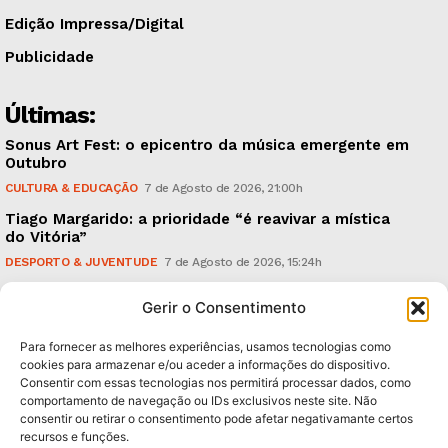
Edição Impressa/Digital
Publicidade
Últimas:
Sonus Art Fest: o epicentro da música emergente em
Outubro
CULTURA & EDUCAÇÃO
7 de Agosto de 2026, 21:00h
Tiago Margarido: a prioridade “é reavivar a mística
do Vitória”
DESPORTO & JUVENTUDE
7 de Agosto de 2026, 15:24h
Cheias: rede inteligente de sensores monitoriza
Gerir o Consentimento
caudais e antecipa situações de risco
AMBIENTE
7 de Agosto de 2026, 12:19h
Para fornecer as melhores experiências, usamos tecnologias como
cookies para armazenar e/ou aceder a informações do dispositivo.
Consentir com essas tecnologias nos permitirá processar dados, como
Subscreva Newsletter:
comportamento de navegação ou IDs exclusivos neste site. Não
consentir ou retirar o consentimento pode afetar negativamante certos
recursos e funções.