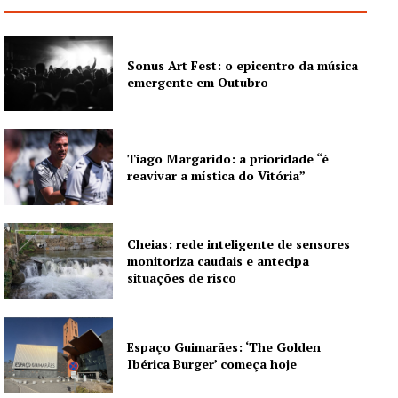
Sonus Art Fest: o epicentro da música
emergente em Outubro
Tiago Margarido: a prioridade “é
reavivar a mística do Vitória”
Cheias: rede inteligente de sensores
monitoriza caudais e antecipa
situações de risco
Guimarães, agora!
Espaço Guimarães: ‘The Golden
Ibérica Burger’ começa hoje
SUBSCREVA JÁ!