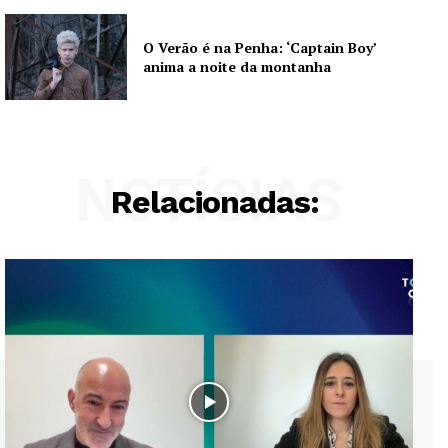
O Verão é na Penha: ‘Captain Boy’
anima a noite da montanha
Institucional
Artigos
Edição Digital
NOTÍCIAS
Relacionadas:
Europa
Grande Entrevista
Publicidade
Quero ser Assinante