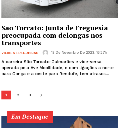
SUBSCREVA JÁ!
São Torcato: Junta de Freguesia
Institucional
preocupada com delongas nos
transportes
Artigos
13 De Novembro De 2023, 16:27h
VILAS & FREGUESIAS
Edição Digital
A carreira São Torcato-Guimarães e vice-versa,
Europa
operada pela Ave Mobilidade, e com ligações a norte
para Gonça e a oeste para Rendufe, tem atrasos...
Grande Entrevista
Publicidade
Quero ser Assinante
1
2
3
Em Destaque