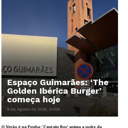
Espaço Guimarães: ‘The
Golden Ibérica Burger’
começa hoje
6 De Agosto De 2026, 21:00h
O Verão é na Penha: ‘Captain Boy’ anima a noite da