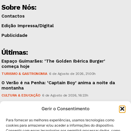
Sobre Nós:
Contactos
Edição Impressa/Digital
Publicidade
Últimas:
Espaço Guimarães: ‘The Golden Ibérica Burger’
começa hoje
TURISMO & GASTRONOMIA
6 de Agosto de 2026, 21:00h
O Verão é na Penha: ‘Captain Boy’ anima a noite da
montanha
CULTURA & EDUCAÇÃO
6 de Agosto de 2026, 16:23h
900 anos: “Nada do que vinha de trás foi colocado
Gerir o Consentimento
em causa”, garante Ricardo Araújo
POLÍTICA
6 de Agosto de 2026, 13:03h
Para fornecer as melhores experiências, usamos tecnologias como
cookies para armazenar e/ou aceder a informações do dispositivo.
Consentir com essas tecnologias nos permitirá processar dados, como