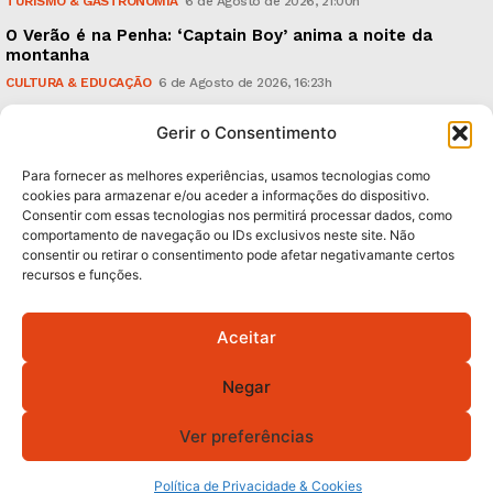
TURISMO & GASTRONOMIA
6 de Agosto de 2026, 21:00h
O Verão é na Penha: ‘Captain Boy’ anima a noite da
montanha
CULTURA & EDUCAÇÃO
6 de Agosto de 2026, 16:23h
900 anos: “Nada do que vinha de trás foi colocado
Gerir o Consentimento
em causa”, garante Ricardo Araújo
POLÍTICA
6 de Agosto de 2026, 13:03h
Para fornecer as melhores experiências, usamos tecnologias como
cookies para armazenar e/ou aceder a informações do dispositivo.
Consentir com essas tecnologias nos permitirá processar dados, como
Subscreva Newsletter:
comportamento de navegação ou IDs exclusivos neste site. Não
consentir ou retirar o consentimento pode afetar negativamante certos
recursos e funções.
Aceitar
QUERO ADERIR
Negar
Li e aceito a
Política de Privacidade
.
Ver preferências
© 2026 GA! Todos os direitos reservados.
Política de Privacidade & Cookies