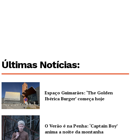
Guimarães, agora!
SUBSCREVA JÁ!
Últimas Notícias:
Institucional
Artigos
Espaço Guimarães: ‘The Golden
Edição Digital
Ibérica Burger’ começa hoje
Europa
Grande Entrevista
Publicidade
O Verão é na Penha: ‘Captain Boy’
Quero ser Assinante
anima a noite da montanha