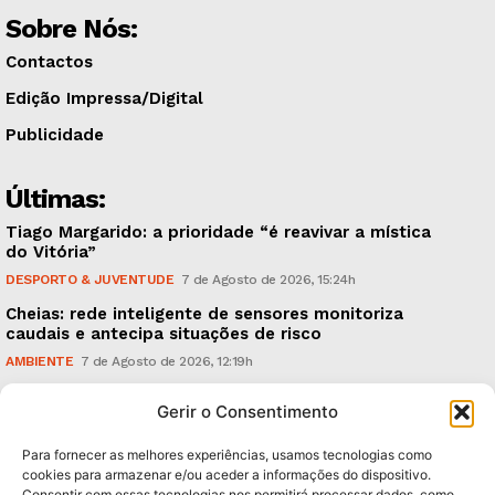
Sobre Nós:
Contactos
Edição Impressa/Digital
Publicidade
Últimas:
Tiago Margarido: a prioridade “é reavivar a mística
do Vitória”
DESPORTO & JUVENTUDE
7 de Agosto de 2026, 15:24h
Cheias: rede inteligente de sensores monitoriza
caudais e antecipa situações de risco
AMBIENTE
7 de Agosto de 2026, 12:19h
Espaço Guimarães: ‘The Golden Ibérica Burger’
Gerir o Consentimento
começa hoje
TURISMO & GASTRONOMIA
6 de Agosto de 2026, 21:00h
Para fornecer as melhores experiências, usamos tecnologias como
cookies para armazenar e/ou aceder a informações do dispositivo.
Consentir com essas tecnologias nos permitirá processar dados, como