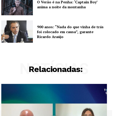
O Verão é na Penha: ‘Captain Boy’
SUBSCREVA JÁ!
anima a noite da montanha
900 anos: “Nada do que vinha de trás
Institucional
foi colocado em causa”, garante
Ricardo Araújo
Artigos
Edição Digital
Europa
NOTÍCIAS
Relacionadas:
Grande Entrevista
Publicidade
Quero ser Assinante