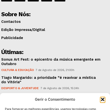
Sobre Nós:
Contactos
Edição Impressa/Digital
Publicidade
Últimas:
Sonus Art Fest: o epicentro da música emergente em
Outubro
CULTURA & EDUCAÇÃO
7 de Agosto de 2026, 21:00h
Tiago Margarido: a prioridade “é reavivar a mística
do Vitória”
DESPORTO & JUVENTUDE
7 de Agosto de 2026, 15:24h
Cheias: rede inteligente de sensores monitoriza
Gerir o Consentimento
caudais e antecipa situações de risco
AMBIENTE
7 de Agosto de 2026, 12:19h
Para fornecer as melhores experiências, usamos tecnologias como