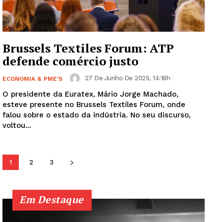
SUBSCREVA JÁ!
Brussels Textiles Forum: ATP
defende comércio justo
Institucional
27 De Junho De 2025, 14:18h
ECONOMIA & PME'S
Artigos
O presidente da Euratex, Mário Jorge Machado,
esteve presente no Brussels Textiles Forum, onde
Edição Digital
falou sobre o estado da indústria. No seu discurso,
Europa
voltou...
Grande Entrevista
Publicidade
1
2
3
Quero ser Assinante
Em Destaque