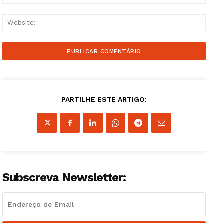
Websi
Guimarães, agora!
PARTILHE ESTE ARTIGO:
SUBSCREVA JÁ!
Institucional
Subscreva Newsletter:
Artigos
Edição Digital
Europa