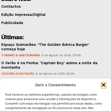
Contactos
Edição Impressa/Digital
Publicidade
Últimas:
Espaço Guimarães: ‘The Golden Ibérica Burger’
começa hoje
TURISMO & GASTRONOMIA
6 de Agosto de 2026, 21:00h
O Verão é na Penha: ‘Captain Boy’ anima a noite da
montanha
CULTURA & EDUCAÇÃO
6 de Agosto de 2026, 16:23h
900 anos: “Nada do que vinha de trás foi colocado
Gerir o Consentimento
em causa”, garante Ricardo Araújo
POLÍTICA
6 de Agosto de 2026, 13:03h
Para fornecer as melhores experiências, usamos tecnologias como
cookies para armazenar e/ou aceder a informações do dispositivo.
Consentir com essas tecnologias nos permitirá processar dados, como
Subscreva Newsletter:
comportamento de navegação ou IDs exclusivos neste site. Não