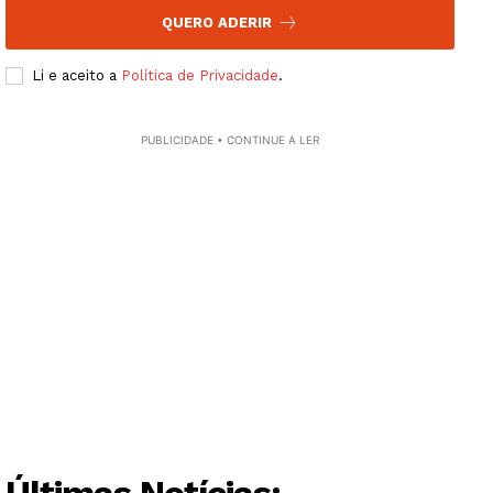
Grande Entrevista
QUERO ADERIR
Publicidade
Li e aceito a
Política de Privacidade
.
Quero ser Assinante
PUBLICIDADE • CONTINUE A LER