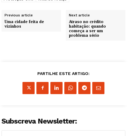
Edição Digital
Europa
Previous article
Next article
Grande Entrevista
Uma cidade feita de
Atraso no crédito
vizinhos
habitação: quando
Publicidade
começa a ser um
problema sério
Quero ser Assinante
PARTILHE ESTE ARTIGO:
Subscreva Newsletter: