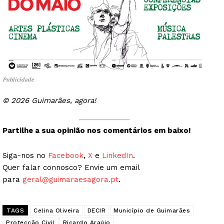
Publicidade
© 2026 Guimarães, agora!
Guimarães, agora!
Partilhe a sua opinião nos comentários em baixo!
SUBSCREVA JÁ!
Siga-nos no
Facebook
,
X
e
LinkedIn
.
Quer falar connosco? Envie um email
para
geral@guimaraesagora.pt
.
Institucional
TAGS
Celina Oliveira
DECIR
Município de Guimarães
Artigos
Protecção Civil
Ricardo Araújo