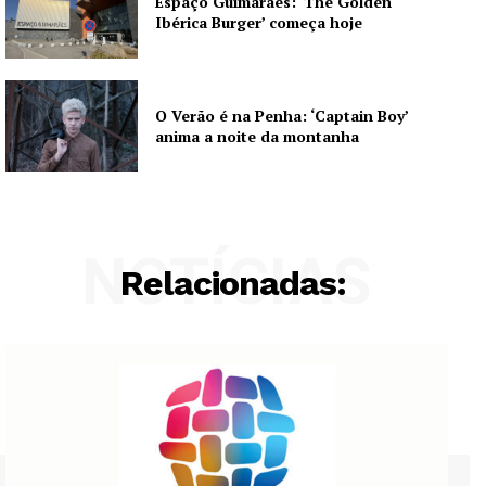
Espaço Guimarães: ‘The Golden
Ibérica Burger’ começa hoje
O Verão é na Penha: ‘Captain Boy’
anima a noite da montanha
NOTÍCIAS
Relacionadas: