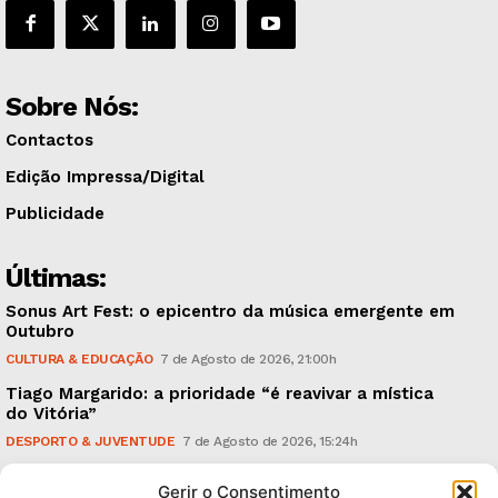
Sobre Nós:
Contactos
Edição Impressa/Digital
Publicidade
Últimas:
Sonus Art Fest: o epicentro da música emergente em
Outubro
CULTURA & EDUCAÇÃO
7 de Agosto de 2026, 21:00h
Tiago Margarido: a prioridade “é reavivar a mística
do Vitória”
DESPORTO & JUVENTUDE
7 de Agosto de 2026, 15:24h
Cheias: rede inteligente de sensores monitoriza
Gerir o Consentimento
caudais e antecipa situações de risco