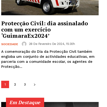
SUBSCREVA JÁ!
Protecção Civil: dia assinalado
com um exercício
‘GuimaraEx2024’
Institucional
28 De Fevereiro De 2024, 15:30h
SOCIEDADE
Artigos
A comemoração do Dia da Protecção Civil também
Edição Digital
engloba um conjunto de actividades educativas, em
Europa
parceria com a comunidade escolar, os agentes de
Protecção...
Grande Entrevista
Publicidade
Quero ser Assinante
1
2
3
Em Destaque