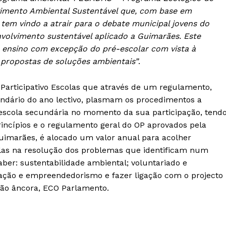
Europa
imento Ambiental Sustentável que, com base em
A JÁ!
Grande Entrevista
 tem vindo a atrair para o debate municipal jovens do
Publicidade
volvimento sustentável aplicado a Guimarães. Este
de ensino com excepção do pré-escolar com vista à
Quero ser Assinante
ropostas de soluções ambientais”
.
articipativo Escolas que através de um regulamento,
endário do ano lectivo, plasmam os procedimentos a
escola secundária no momento da sua participação, tend
incípios e o regulamento geral do OP aprovados pela
uimarães, é alocado um valor anual para acolher
olas na resolução dos problemas que identificam num
aber: sustentabilidade ambiental; voluntariado e
vação e empreendedorismo e fazer ligação com o projecto
ão âncora, ECO Parlamento.