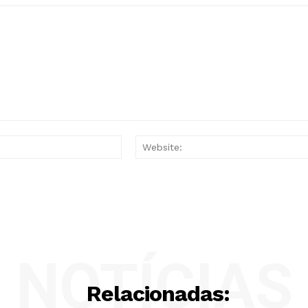
Email:*
NOTÍCIAS
Relacionadas: