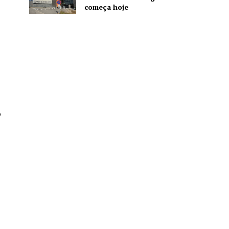
começa hoje
o