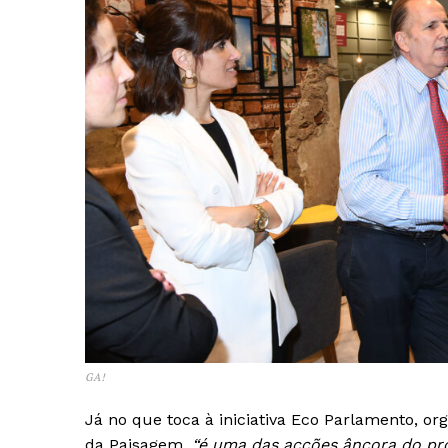
GA!
Guimarães,
Já no que toca à iniciativa Eco Parlamento, o
da Paisagem,
“é uma das acções âncora do p