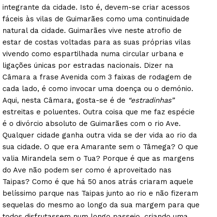
integrante da cidade. Isto é, devem-se criar acessos
fáceis às vilas de Guimarães como uma continuidade
natural da cidade. Guimarães vive neste atrofio de
estar de costas voltadas para as suas próprias vilas
vivendo como espartilhada numa circular urbana e
ligações únicas por estradas nacionais. Dizer na
Câmara a frase Avenida com 3 faixas de rodagem de
cada lado, é como invocar uma doença ou o demónio.
Aqui, nesta Câmara, gosta-se é de
“estradinhas”
estreitas e poluentes. Outra coisa que me faz espécie
é o divórcio absoluto de Guimarães com o rio Ave.
Qualquer cidade ganha outra vida se der vida ao rio da
sua cidade. O que era Amarante sem o Tâmega? O que
valia Mirandela sem o Tua? Porque é que as margens
do Ave não podem ser como é aproveitado nas
Taipas? Como é que há 50 anos atrás criaram aquele
belíssimo parque nas Taipas junto ao rio e não fizeram
sequelas do mesmo ao longo da sua margem para que
todos disfrutassem num longo passeio, criando uma