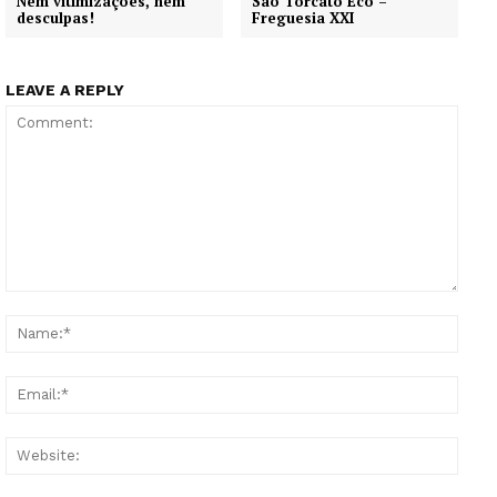
Nem vitimizações, nem
São Torcato Eco –
desculpas!
Freguesia XXI
LEAVE A REPLY
Comment:
Name
Email
Websi