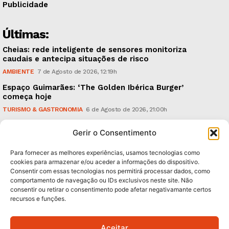
Publicidade
Últimas:
Cheias: rede inteligente de sensores monitoriza
caudais e antecipa situações de risco
AMBIENTE
7 de Agosto de 2026, 12:19h
Espaço Guimarães: ‘The Golden Ibérica Burger’
começa hoje
TURISMO & GASTRONOMIA
6 de Agosto de 2026, 21:00h
O Verão é na Penha: ‘Captain Boy’ anima a noite da
Gerir o Consentimento
montanha
CULTURA & EDUCAÇÃO
6 de Agosto de 2026, 16:23h
Para fornecer as melhores experiências, usamos tecnologias como
cookies para armazenar e/ou aceder a informações do dispositivo.
Consentir com essas tecnologias nos permitirá processar dados, como
Subscreva Newsletter:
comportamento de navegação ou IDs exclusivos neste site. Não
consentir ou retirar o consentimento pode afetar negativamante certos
recursos e funções.
Aceitar