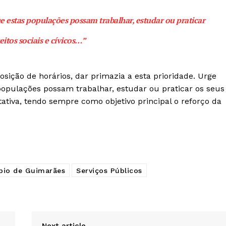
 estas populações possam trabalhar, estudar ou praticar
Institucional
eitos sociais e cívicos…”
Artigos
 agora!
Edição Digital
sição de horários, dar primazia a esta prioridade. Urge
Europa
opulações possam trabalhar, estudar ou praticar os seus
A JÁ!
Grande Entrevista
itativa, tendo sempre como objetivo principal o reforço da
Publicidade
Quero ser Assinante
pio de Guimarães
Serviços Públicos