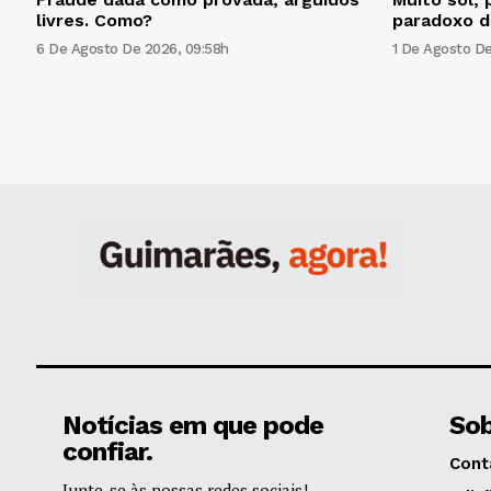
livres. Como?
paradoxo d
6 De Agosto De 2026, 09:58h
1 De Agosto De
Notícias em que pode
Sob
confiar.
Cont
Junte-se às nossas redes sociais!