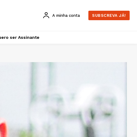
A minha conta
SUBSCREVA JÁ!
ero ser Assinante