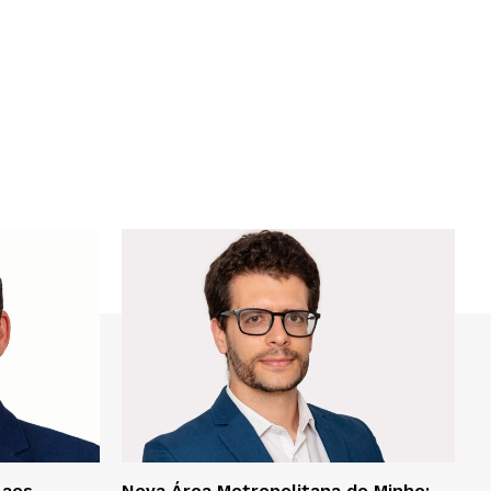
 aos
Nova Área Metropolitana do Minho: