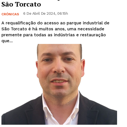
São Torcato
Guimarães, agora!
6 De Abril De 2024, 06:15h
CRÓNICAS
A requalificação do acesso ao parque industrial de
SUBSCREVA JÁ!
São Torcato é há muitos anos, uma necessidade
premente para todas as indústrias e restauração
que...
Institucional
Artigos
Edição Digital
Europa
Grande Entrevista
Publicidade
Quero ser Assinante