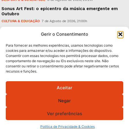
Sonus Art Fest: o epicentro da música emergente em
Outubro
CULTURA & EDUCAÇÃO
7 de Agosto de 2026, 21:00h
Tiago Margarido: a prioridade “é reavivar a mística
Gerir o Consentimento
do Vitória”
DESPORTO & JUVENTUDE
7 de Agosto de 2026, 15:24h
Para fornecer as melhores experiências, usamos tecnologias como
cookies para armazenar e/ou aceder a informações do dispositivo.
Consentir com essas tecnologias nos permitirá processar dados, como
Subscreva Newsletter:
comportamento de navegação ou IDs exclusivos neste site. Não
consentir ou retirar o consentimento pode afetar negativamante certos
recursos e funções.
Aceitar
QUERO ADERIR
Negar
Li e aceito a
Política de Privacidade
.
Ver preferências
Política de Privacidade & Cookies
© 2026 GA! Todos os direitos reservados.