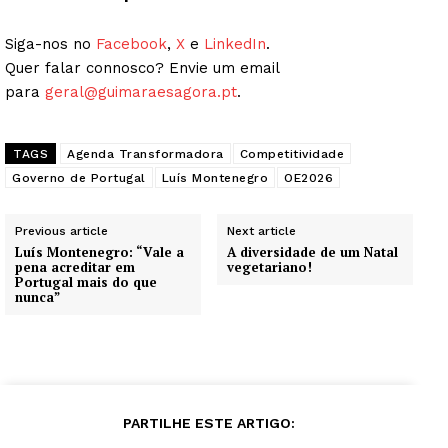
Siga-nos no
Facebook
,
X
e
LinkedIn
.
Quer falar connosco? Envie um email
para
geral@guimaraesagora.pt
.
TAGS
Agenda Transformadora
Competitividade
Governo de Portugal
Luís Montenegro
OE2026
Previous article
Next article
Luís Montenegro: “Vale a
A diversidade de um Natal
pena acreditar em
vegetariano!
Portugal mais do que
nunca”
PARTILHE ESTE ARTIGO: