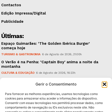
Contactos
Edição Impressa/Digital
Publicidade
Últimas:
Espaço Guimarães: ‘The Golden Ibérica Burger’
começa hoje
TURISMO & GASTRONOMIA
6 de Agosto de 2026, 21:00h
O Verão é na Penha: ‘Captain Boy’ anima a noite da
montanha
CULTURA & EDUCAÇÃO
6 de Agosto de 2026, 16:23h
900 anos: “Nada do que vinha de trás foi colocado
Gerir o Consentimento
em causa”, garante Ricardo Araújo
POLÍTICA
6 de Agosto de 2026, 13:03h
Para fornecer as melhores experiências, usamos tecnologias como
cookies para armazenar e/ou aceder a informações do dispositivo.
Consentir com essas tecnologias nos permitirá processar dados, como
Subscreva Newsletter:
comportamento de navegação ou IDs exclusivos neste site. Não
consentir ou retirar o consentimento pode afetar negativamante certos