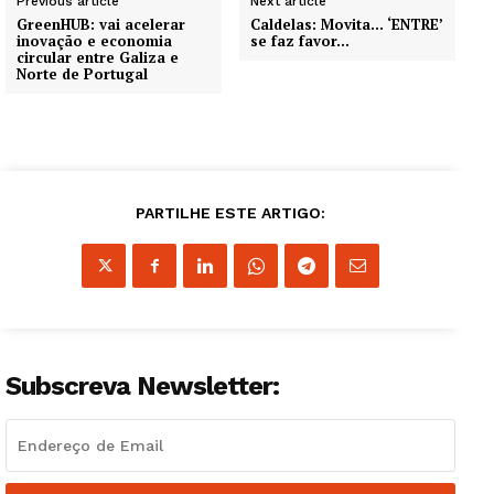
Previous article
Next article
GreenHUB: vai acelerar
Caldelas: Movita… ‘ENTRE’
inovação e economia
se faz favor…
circular entre Galiza e
Norte de Portugal
Guimarães, agora!
PARTILHE ESTE ARTIGO:
SUBSCREVA JÁ!
Institucional
Subscreva Newsletter:
Artigos
Edição Digital
Europa