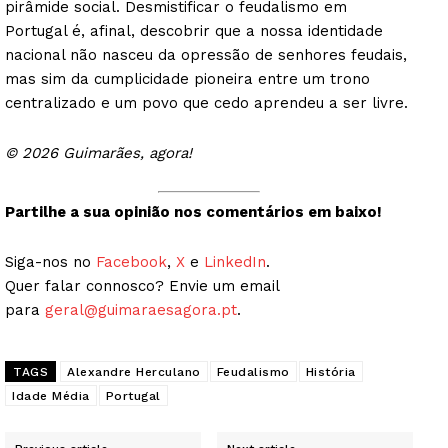
pirâmide social. Desmistificar o feudalismo em
Portugal é, afinal, descobrir que a nossa identidade
nacional não nasceu da opressão de senhores feudais,
mas sim da cumplicidade pioneira entre um trono
centralizado e um povo que cedo aprendeu a ser livre.
© 2026 Guimarães, agora!
Partilhe a sua opinião nos comentários em baixo!
Siga-nos no
Facebook
,
X
e
LinkedIn
.
Quer falar connosco? Envie um email
para
geral@guimaraesagora.pt
.
TAGS
Alexandre Herculano
Feudalismo
História
Idade Média
Portugal