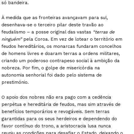
só bandeira.
À medida que as fronteiras avançavam para sul,
desenhava-se o terceiro pilar deste travão ao
feudalismo – a posse original das vastas
“terras de
ninguém”
pela Coroa. Em vez de lotear o território em
feudos hereditários, os monarcas fundaram concelhos
de homens livres e doaram terras a ordens militares,
criando um poderoso contrapeso social à ambição da
nobreza. Por fim, o golpe de misericórdia na
autonomia senhorial foi dado pelo sistema de
prestimónio.
O apoio dos nobres não era pago com a cedência
perpétua e hereditária de feudos, mas sim através de
benefícios temporários e revogáveis. Sem terras
garantidas para os seus herdeiros e dependendo do
favor contínuo do trono, a aristocracia lusa nunca
reuniu as condições para desafiar o Estado, deixando o