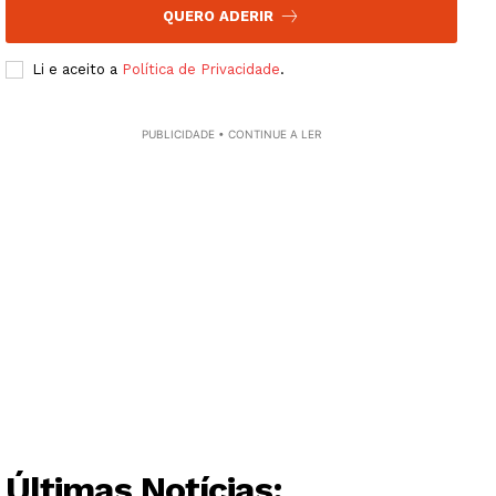
QUERO ADERIR
Grande Entrevista
Publicidade
Li e aceito a
Política de Privacidade
.
Quero ser Assinante
PUBLICIDADE • CONTINUE A LER
Últimas Notícias: