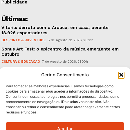
Publicidade
Últimas:
Vitória: derrota com o Arouca, em casa, perante
18.926 espectadores
DESPORTO & JUVENTUDE
8 de Agosto de 2026, 20:21h
Sonus Art Fest: o epicentro da música emergente em
Outubro
CULTURA & EDUCAÇÃO
7 de Agosto de 2026, 21:00h
Tiago Margarido: a prioridade “é reavivar a mística
Gerir o Consentimento
do Vitória”
DESPORTO & JUVENTUDE
7 de Agosto de 2026, 15:24h
Para fornecer as melhores experiências, usamos tecnologias como
cookies para armazenar e/ou aceder a informações do dispositivo.
Consentir com essas tecnologias nos permitirá processar dados, como
Subscreva Newsletter:
comportamento de navegação ou IDs exclusivos neste site. Não
consentir ou retirar o consentimento pode afetar negativamante certos
recursos e funções.
Aceitar