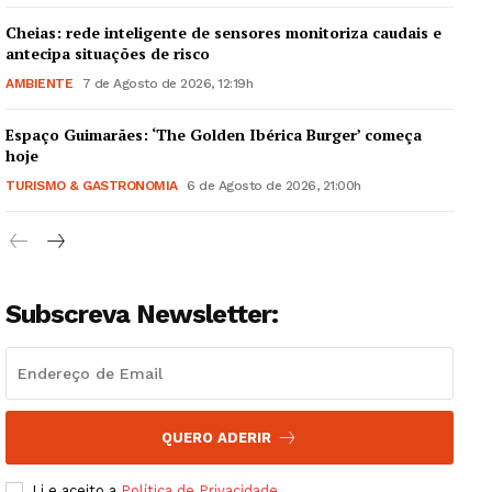
Cheias: rede inteligente de sensores monitoriza caudais e
antecipa situações de risco
AMBIENTE
7 de Agosto de 2026, 12:19h
Espaço Guimarães: ‘The Golden Ibérica Burger’ começa
Guimarães, agora!
hoje
TURISMO & GASTRONOMIA
6 de Agosto de 2026, 21:00h
SUBSCREVA JÁ!
Subscreva Newsletter:
Institucional
Artigos
Edição Digital
Europa
QUERO ADERIR
Grande Entrevista
Li e aceito a
Política de Privacidade
.