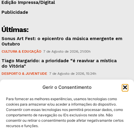
Edição Impressa/Digital
Publicidade
Últimas:
Sonus Art Fest: o epicentro da música emergente em
Outubro
CULTURA & EDUCAÇÃO
7 de Agosto de 2026, 21:00h
Tiago Margarido: a prioridade “é reavivar a mística
do Vitória”
DESPORTO & JUVENTUDE
7 de Agosto de 2026, 15:24h
Cheias: rede inteligente de sensores monitoriza
Gerir o Consentimento
caudais e antecipa situações de risco
AMBIENTE
7 de Agosto de 2026, 12:19h
Para fornecer as melhores experiências, usamos tecnologias como
cookies para armazenar e/ou aceder a informações do dispositivo.
Consentir com essas tecnologias nos permitirá processar dados, como
Subscreva Newsletter:
comportamento de navegação ou IDs exclusivos neste site. Não
consentir ou retirar o consentimento pode afetar negativamante certos
recursos e funções.