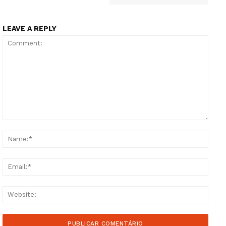
LEAVE A REPLY
Comment:
Name
Email
Websi