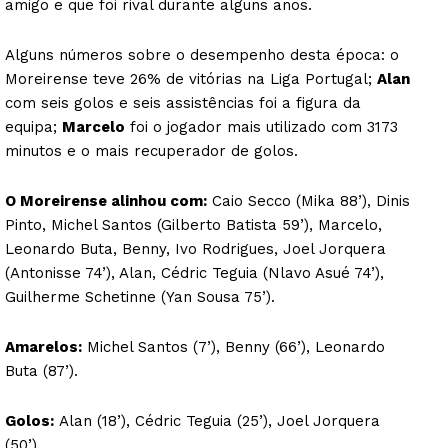
amigo e que foi rival durante alguns anos.
Alguns números sobre o desempenho desta época: o
Moreirense teve 26% de vitórias na Liga Portugal;
Alan
com seis golos e seis assistências foi a figura da
equipa;
Marcelo
foi o jogador mais utilizado com 3173
minutos e o mais recuperador de golos.
O Moreirense alinhou com:
Caio Secco (Mika 88’), Dinis
Pinto, Michel Santos (Gilberto Batista 59’), Marcelo,
Leonardo Buta, Benny, Ivo Rodrigues, Joel Jorquera
(Antonisse 74’), Alan, Cédric Teguia (Nlavo Asué 74’),
Guilherme Schetinne (Yan Sousa 75’).
Amarelos:
Michel Santos (7’), Benny (66’), Leonardo
Buta (87’).
Golos:
Alan (18’), Cédric Teguia (25’), Joel Jorquera
(50’).