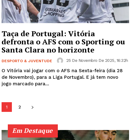
SUBSCREVA JÁ!
Taça de Portugal: Vitória
defronta o AFS com o Sporting ou
Institucional
Santa Clara no horizonte
Artigos
25 De Novembro De 2025, 16:32h
DESPORTO & JUVENTUDE
Edição Digital
O Vitória vai jogar com o AFS na Sexta-feira (dia 28
de Novembro), para a Liga Portugal. E já tem novo
Europa
jogo marcado para...
Grande Entrevista
Publicidade
Quero ser Assinante
1
2
Em Destaque