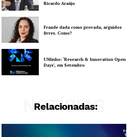
Guimarães, agora!
Ricardo Araújo
SUBSCREVA JÁ!
Fraude dada como provada, arguidos
livres. Como?
Institucional
UMinho: ‘Research & Innovation Open
Artigos
Days’, em Setembro
Edição Digital
Europa
Grande Entrevista
NOTÍCIAS
Publicidade
Relacionadas:
Quero ser Assinante