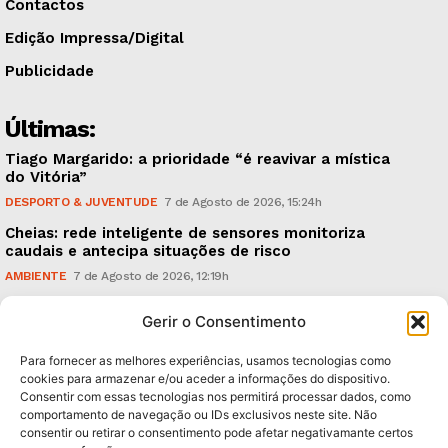
Contactos
Edição Impressa/Digital
Publicidade
Últimas:
Tiago Margarido: a prioridade “é reavivar a mística
do Vitória”
DESPORTO & JUVENTUDE
7 de Agosto de 2026, 15:24h
Cheias: rede inteligente de sensores monitoriza
caudais e antecipa situações de risco
AMBIENTE
7 de Agosto de 2026, 12:19h
Espaço Guimarães: ‘The Golden Ibérica Burger’
Gerir o Consentimento
começa hoje
TURISMO & GASTRONOMIA
6 de Agosto de 2026, 21:00h
Para fornecer as melhores experiências, usamos tecnologias como
cookies para armazenar e/ou aceder a informações do dispositivo.
Consentir com essas tecnologias nos permitirá processar dados, como
Subscreva Newsletter:
comportamento de navegação ou IDs exclusivos neste site. Não
consentir ou retirar o consentimento pode afetar negativamante certos