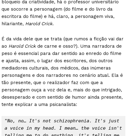
bloqueio da criatividade, há o professor universitário
que socorre a personagem (do filme e do livro da
escritora do filme) e há, claro, a personagem viva,
hilariante,
Harold Crick
.
É da vida dele que se trata (que rumos a ficção vai dar
ao
Harold Crick
de carne e osso?). Uma narradora de
peso é essencial para dar sentido ao enredo do filme
e ajusta, assim, o lugar dos escritores, dos outros
mediadores culturais, dos médicos, das inúmeras
personagens e dos narradores no cenário atual. Ela é
tão presente, que o realizador faz com que a
personagem ouça a voz dela e, mais do que intrigado,
desesperado e com sentido de humor ainda presente,
tente explicar a uma psicanalista:
"No, no… It's not schizophrenia. It's just 
a voice in my head. I mean… the voice isn't 
telling me to do anything, it's telling me 