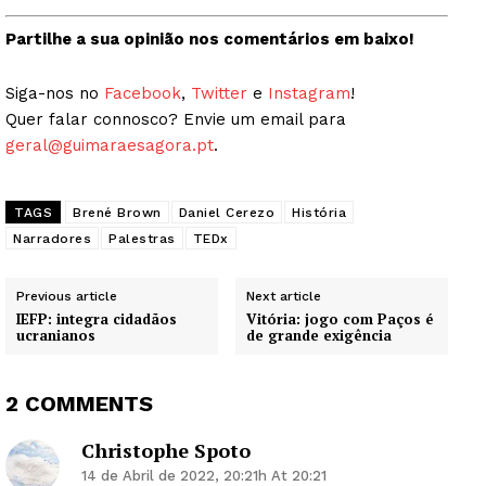
Grande Entrevista
Partilhe a sua opinião nos comentários em baixo!
Publicidade
Quero ser Assinante
Siga-nos no
Facebook
,
Twitter
e
Instagram
!
Quer falar connosco? Envie um email para
geral@guimaraesagora.pt
.
TAGS
Brené Brown
Daniel Cerezo
História
Narradores
Palestras
TEDx
Previous article
Next article
IEFP: integra cidadãos
Vitória: jogo com Paços é
ucranianos
de grande exigência
2 COMMENTS
Christophe Spoto
14 de Abril de 2022, 20:21h At 20:21