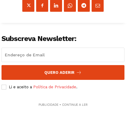
Guimarães, agora!
Subscreva Newsletter:
SUBSCREVA JÁ!
Institucional
QUERO ADERIR
Li e aceito a
Política de Privacidade
.
Artigos
Edição Digital
PUBLICIDADE • CONTINUE A LER
Europa
Grande Entrevista
Publicidade
Quero ser Assinante