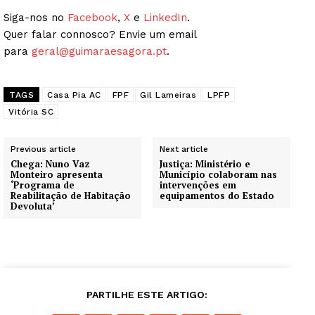
Siga-nos no
Facebook
,
X
e
LinkedIn
.
Quer falar connosco? Envie um email
para
geral@guimaraesagora.pt
.
TAGS
Casa Pia AC
FPF
Gil Lameiras
LPFP
Vitória SC
Previous article
Next article
Chega: Nuno Vaz
Justiça: Ministério e
Monteiro apresenta
Município colaboram nas
‘Programa de
intervenções em
Reabilitação de Habitação
equipamentos do Estado
Devoluta’
PARTILHE ESTE ARTIGO: