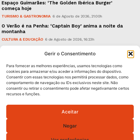
Espaço Guimarães: ‘The Golden Ibérica Burger’
começa hoje
TURISMO & GASTRONOMIA
6 de Agosto de 2026, 21:00h
O Verão é na Penha: ‘Captain Boy’ anima a noite da
montanha
CULTURA & EDUCAÇÃO
6 de Agosto de 2026, 16:23h
900 anos: “Nada do que vinha de trás foi colocado
Gerir o Consentimento
em causa”, garante Ricardo Araújo
POLÍTICA
6 de Agosto de 2026, 13:03h
Para fornecer as melhores experiências, usamos tecnologias como
cookies para armazenar e/ou aceder a informações do dispositivo.
Consentir com essas tecnologias nos permitirá processar dados, como
Subscreva Newsletter:
comportamento de navegação ou IDs exclusivos neste site. Não
consentir ou retirar o consentimento pode afetar negativamante certos
recursos e funções.
Aceitar
QUERO ADERIR
Negar
Li e aceito a
Política de Privacidade
.
Ver preferências