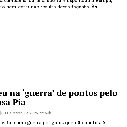
 da campanha 'uefeira' que tem espantado a Europa,
r o bem-estar que resulta dessa façanha. Às...
eu na ‘guerra’ de pontos pelo
asa Pia
1 De Março De 2025, 22:53h
mas foi numa guerra por golos que dão pontos. A