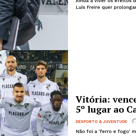
Ainda a viver os efeitos
Luís Freire quer prolonga
Vitória: venc
Institucional
5º lugar ao C
Artigos
DESPORTO & JUVENTUDE
 agora!
Edição Digital
Não foi a 'ferro e fogo' 