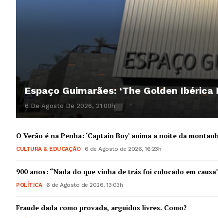
Espaço Guimarães: ‘The Golden Ibérica
6 De Agosto De 2026, 21:00h
O Verão é na Penha: ‘Captain Boy’ anima a noite da montan
CULTURA & EDUCAÇÃO
6 de Agosto de 2026, 16:23h
900 anos: “Nada do que vinha de trás foi colocado em causa
POLÍTICA
6 de Agosto de 2026, 13:03h
Fraude dada como provada, arguidos livres. Como?