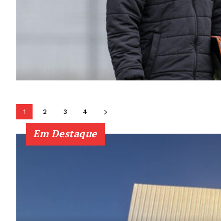
1
2
3
4
Em Destaque