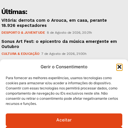
Últimas:
Vitória: derrota com o Arouca, em casa, perante
18.926 espectadores
DESPORTO & JUVENTUDE
8 de Agosto de 2026, 20:21h
Sonus Art Fest: o epicentro da música emergente em
Outubro
CULTURA & EDUCAÇÃO
7 de Agosto de 2026, 21:00h
Tiago Margarido: a prioridade “é reavivar a mística
Gerir o Consentimento
do Vitória”
DESPORTO & JUVENTUDE
7 de Agosto de 2026, 15:24h
Para fornecer as melhores experiências, usamos tecnologias como
cookies para armazenar e/ou aceder a informações do dispositivo.
Consentir com essas tecnologias nos permitirá processar dados, como
Subscreva Newsletter:
comportamento de navegação ou IDs exclusivos neste site. Não
consentir ou retirar o consentimento pode afetar negativamante certos
recursos e funções.
Aceitar
QUERO ADERIR