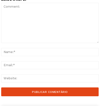
Comment:
Name
Email
Websi