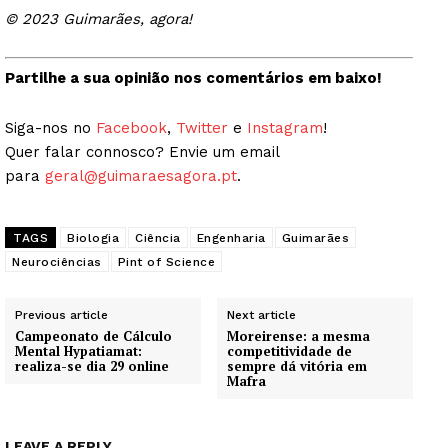
© 2023 Guimarães, agora!
Partilhe a sua opinião nos comentários em baixo!
Siga-nos no
Facebook
,
Twitter
e
Instagram
!
Quer falar connosco? Envie um email
para
geral@guimaraesagora.pt
.
TAGS
Biologia
Ciência
Engenharia
Guimarães
Neurociências
Pint of Science
Previous article
Next article
Campeonato de Cálculo
Moreirense: a mesma
Mental Hypatiamat:
competitividade de
realiza-se dia 29 online
sempre dá vitória em
Mafra
LEAVE A REPLY