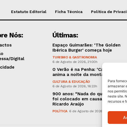
Estatuto Editorial
Ficha Técnica
Política de Privac
re Nós:
Últimas:
actos
Espaço Guimarães: ‘The Golden
Ibérica Burger’ começa hoje
ão
TURISMO & GASTRONOMIA
essa/Digital
6 de Agosto de 2026, 21:00h
icidade
O Verão é na Penha: ‘Captain Boy’
anima a noite da montanha
Para fornec
CULTURA & EDUCAÇÃO
armazenar e
6 de Agosto de 2026, 16:23h
nos permiti
900 anos: “Nada do que vinha de 
neste site. 
foi colocado em causa”, garante
recursos e 
Ricardo Araújo
POLÍTICA
6 de Agosto de 2026, 13:03h
A