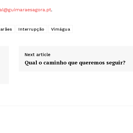
Edição Digital
al@guimaraesagora.pt
.
Europa
A JÁ!
Grande Entrevista
Publicidade
arães
Interrupção
Vimágua
Quero ser Assinante
Next article
Qual o caminho que queremos seguir?