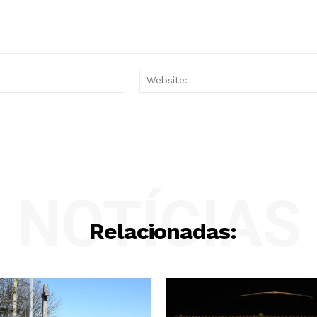
Email:*
NOTÍCIAS
Relacionadas: