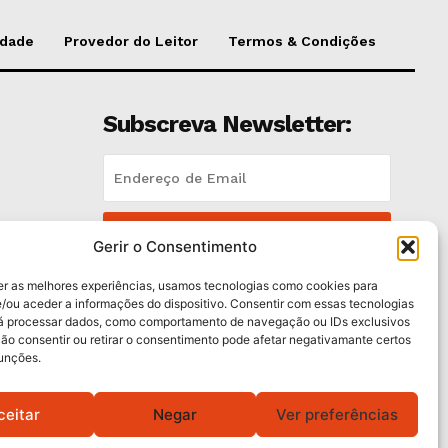
idade
Provedor do Leitor
Termos & Condições
Subscreva Newsletter:
QUERO ADERIR
Gerir o Consentimento
Li e aceito a
Política de Privacidade
.
er as melhores experiências, usamos tecnologias como cookies para
/ou aceder a informações do dispositivo. Consentir com essas tecnologias
rá processar dados, como comportamento de navegação ou IDs exclusivos
trás
Não consentir ou retirar o consentimento pode afetar negativamante certos
funções.
ceitar
Negar
Ver preferências