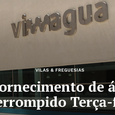
VILAS & FREGUESIAS
fornecimento de 
errompido Terça-