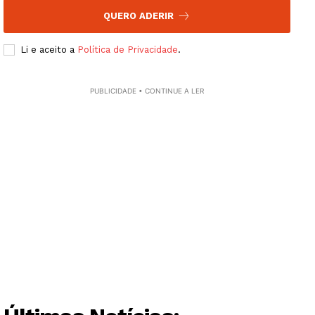
QUERO ADERIR
Li e aceito a
Política de Privacidade
.
PUBLICIDADE • CONTINUE A LER
Guimarães, agora!
SUBSCREVA JÁ!
Institucional
Artigos
Edição Digital
Europa