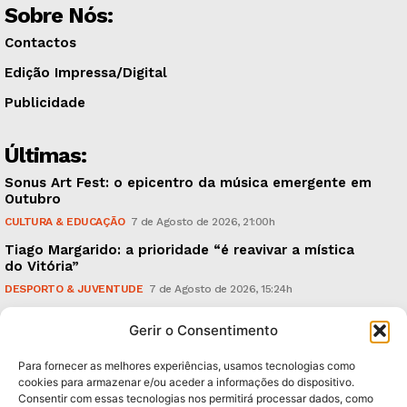
Sobre Nós:
Contactos
Edição Impressa/Digital
Publicidade
Últimas:
Sonus Art Fest: o epicentro da música emergente em
Outubro
CULTURA & EDUCAÇÃO
7 de Agosto de 2026, 21:00h
Tiago Margarido: a prioridade “é reavivar a mística
do Vitória”
DESPORTO & JUVENTUDE
7 de Agosto de 2026, 15:24h
Cheias: rede inteligente de sensores monitoriza
Gerir o Consentimento
caudais e antecipa situações de risco
AMBIENTE
7 de Agosto de 2026, 12:19h
Para fornecer as melhores experiências, usamos tecnologias como
cookies para armazenar e/ou aceder a informações do dispositivo.
Consentir com essas tecnologias nos permitirá processar dados, como
Subscreva Newsletter: