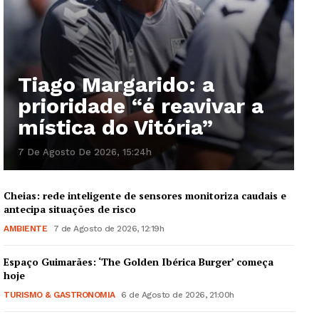
Institucional
Artigos
Tiago Margarido: a
Edição Digital
prioridade “é reavivar a
Europa
mística do Vitória”
Grande Entrevista
7 De Agosto De 2026, 15:24h
Publicidade
Quero ser Assinante
Cheias: rede inteligente de sensores monitoriza caudais e
antecipa situações de risco
AMBIENTE
7 de Agosto de 2026, 12:19h
Espaço Guimarães: ‘The Golden Ibérica Burger’ começa
hoje
TURISMO & GASTRONOMIA
6 de Agosto de 2026, 21:00h