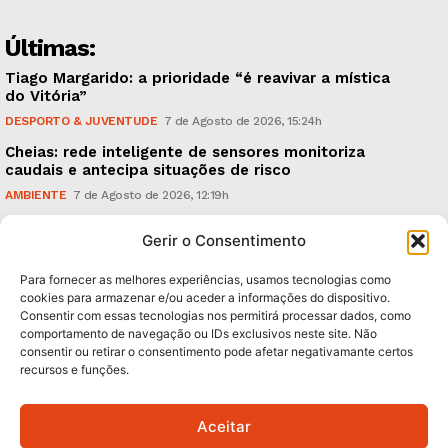
Últimas:
Tiago Margarido: a prioridade “é reavivar a mística
do Vitória”
DESPORTO & JUVENTUDE
7 de Agosto de 2026, 15:24h
Cheias: rede inteligente de sensores monitoriza
caudais e antecipa situações de risco
AMBIENTE
7 de Agosto de 2026, 12:19h
Espaço Guimarães: ‘The Golden Ibérica Burger’
Gerir o Consentimento
começa hoje
TURISMO & GASTRONOMIA
6 de Agosto de 2026, 21:00h
Para fornecer as melhores experiências, usamos tecnologias como
cookies para armazenar e/ou aceder a informações do dispositivo.
Consentir com essas tecnologias nos permitirá processar dados, como
Subscreva Newsletter:
comportamento de navegação ou IDs exclusivos neste site. Não
consentir ou retirar o consentimento pode afetar negativamante certos
recursos e funções.
Aceitar
QUERO ADERIR