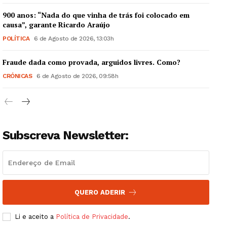
900 anos: “Nada do que vinha de trás foi colocado em
causa”, garante Ricardo Araújo
POLÍTICA
6 de Agosto de 2026, 13:03h
Guimarães, agora!
Fraude dada como provada, arguidos livres. Como?
CRÓNICAS
6 de Agosto de 2026, 09:58h
SUBSCREVA JÁ!
Subscreva Newsletter:
Institucional
Artigos
Edição Digital
QUERO ADERIR
Europa
Grande Entrevista
Li e aceito a
Política de Privacidade
.
Publicidade