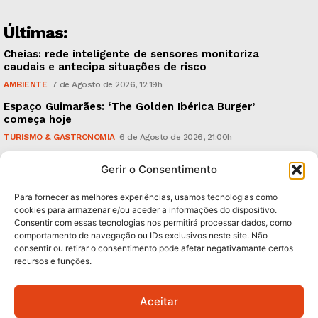
Últimas:
Cheias: rede inteligente de sensores monitoriza
caudais e antecipa situações de risco
AMBIENTE
7 de Agosto de 2026, 12:19h
Espaço Guimarães: ‘The Golden Ibérica Burger’
começa hoje
TURISMO & GASTRONOMIA
6 de Agosto de 2026, 21:00h
O Verão é na Penha: ‘Captain Boy’ anima a noite da
Gerir o Consentimento
montanha
CULTURA & EDUCAÇÃO
6 de Agosto de 2026, 16:23h
Para fornecer as melhores experiências, usamos tecnologias como
cookies para armazenar e/ou aceder a informações do dispositivo.
Consentir com essas tecnologias nos permitirá processar dados, como
Subscreva Newsletter:
comportamento de navegação ou IDs exclusivos neste site. Não
consentir ou retirar o consentimento pode afetar negativamante certos
recursos e funções.
Aceitar
QUERO ADERIR