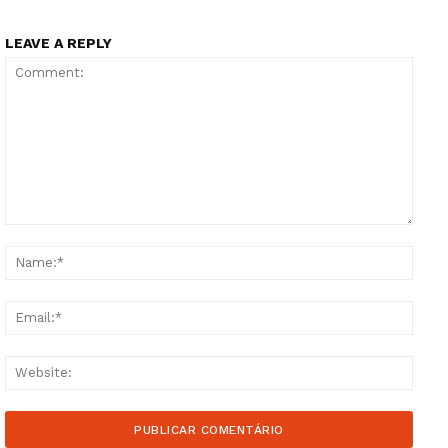
LEAVE A REPLY
Comment:
Name
Email
Guimarães, agora!
Websi
SUBSCREVA JÁ!