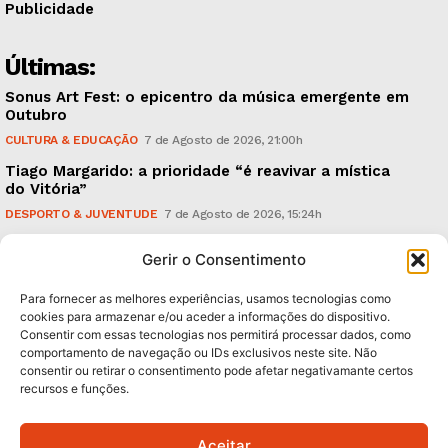
Publicidade
Últimas:
Sonus Art Fest: o epicentro da música emergente em
Outubro
CULTURA & EDUCAÇÃO
7 de Agosto de 2026, 21:00h
Tiago Margarido: a prioridade “é reavivar a mística
do Vitória”
DESPORTO & JUVENTUDE
7 de Agosto de 2026, 15:24h
Cheias: rede inteligente de sensores monitoriza
Gerir o Consentimento
caudais e antecipa situações de risco
AMBIENTE
7 de Agosto de 2026, 12:19h
Para fornecer as melhores experiências, usamos tecnologias como
cookies para armazenar e/ou aceder a informações do dispositivo.
Consentir com essas tecnologias nos permitirá processar dados, como
Subscreva Newsletter:
comportamento de navegação ou IDs exclusivos neste site. Não
consentir ou retirar o consentimento pode afetar negativamante certos
recursos e funções.
Aceitar