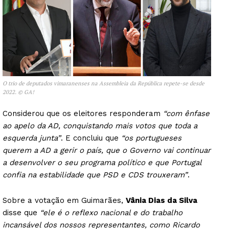
O trio de deputados vimaranenses na Assembleia da República repete-se desde
2022. © GA!
Considerou que os eleitores responderam
“com ênfase
ao apelo da AD, conquistando mais votos que toda a
esquerda junta”
. E concluiu que
“os portugueses
querem a AD a gerir o país, que o Governo vai continuar
a desenvolver o seu programa político e que Portugal
confia na estabilidade que PSD e CDS trouxeram”
.
Sobre a votação em Guimarães,
Vânia Dias da Silva
disse que
“ele é o reflexo nacional e do trabalho
incansável dos nossos representantes, como Ricardo