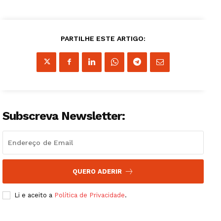
Institucional
PARTILHE ESTE ARTIGO:
Artigos
Edição Digital
Europa
Grande Entrevista
Subscreva Newsletter:
Publicidade
Quero ser Assinante
QUERO ADERIR
Li e aceito a
Política de Privacidade
.