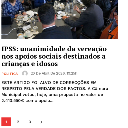
Guimarães, agora!
SUBSCREVA JÁ!
Institucional
IPSS: unanimidade da vereação
nos apoios sociais destinados a
Artigos
crianças e idosos
Edição Digital
20 De Abril De 2026, 19:25h
POLÍTICA
Europa
ESTE ARTIGO FOI ALVO DE CORRECÇÕES EM
Grande Entrevista
RESPEITO PELA VERDADE DOS FACTOS. A Câmara
Municipal votou, hoje, uma proposta no valor de
Publicidade
2.413.550€ como apoio...
Quero ser Assinante
1
2
3