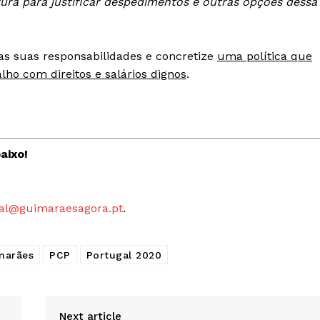
ura para justificar despedimentos e outras opções dessa
Quero ser Assinante
s suas responsabilidades e concretize
uma política que
lho com direitos e salários dignos
.
aixo!
al@guimaraesagora.pt
.
marães
PCP
Portugal 2020
Next article