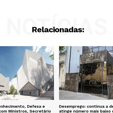
NOTÍCIAS
Relacionadas:
onhecimento, Defesa e
Desemprego: continua a d
com Ministros, Secretário
atinge número mais baixo 