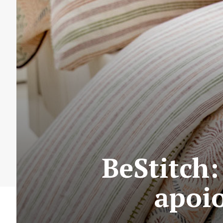
BeStitch
apoio