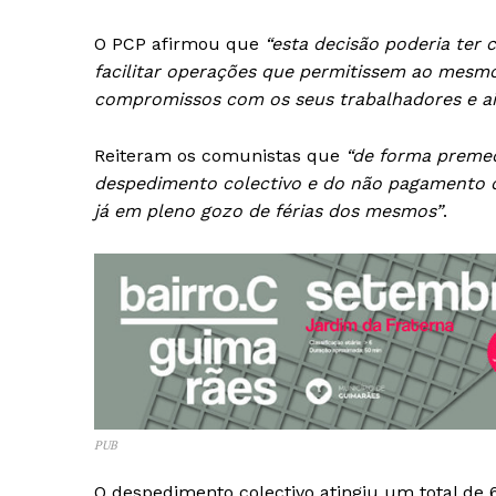
O PCP afirmou que
“esta decisão poderia ter 
facilitar operações que permitissem ao mesmo 
compromissos com os seus trabalhadores e ain
Reiteram os comunistas que
“de forma premed
despedimento colectivo e do não pagamento do 
já em pleno gozo de férias dos mesmos”
.
PUB
O despedimento colectivo atingiu um total de