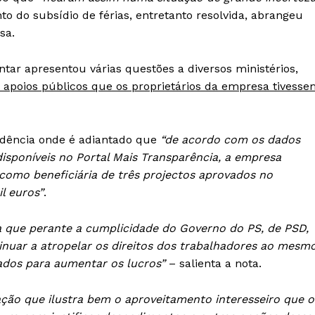
o do subsídio de férias, entretanto resolvida, abrangeu
sa.
tar apresentou várias questões a diversos ministérios,
 apoios públicos que os proprietários da empresa tivesse
sidência onde é adiantado que
“de acordo com os dados
disponíveis no Portal Mais Transparência, a empresa
 como beneficiária de três projectos aprovados no
Institucional
l euros”
.
Artigos
a que perante a cumplicidade do Governo do PS, de PSD,
 agora!
Edição Digital
inuar a atropelar os direitos dos trabalhadores ao mesm
ados para aumentar os lucros”
– salienta a nota.
Europa
A JÁ!
Grande Entrevista
ação que ilustra bem o aproveitamento interesseiro que o
Publicidade