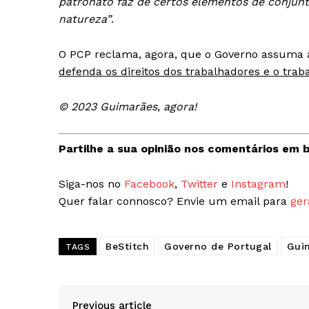
patronato faz de certos elementos de conjunt
natureza”
.
O PCP reclama, agora, que o Governo assuma a
defenda os direitos dos trabalhadores e o traba
© 2023 Guimarães, agora!
Partilhe a sua opinião nos comentários em b
Siga-nos no
Facebook
,
Twitter
e
Instagram
!
Quer falar connosco? Envie um email para
ger
BeStitch
Governo de Portugal
Gui
TAGS
Previous article