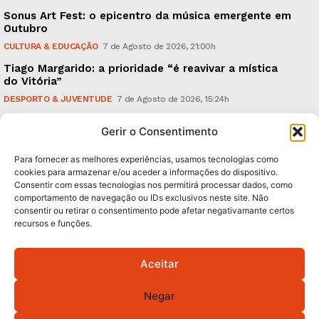
Sonus Art Fest: o epicentro da música emergente em
Outubro
CULTURA & EDUCAÇÃO
7 de Agosto de 2026, 21:00h
Tiago Margarido: a prioridade “é reavivar a mística
do Vitória”
DESPORTO & JUVENTUDE
7 de Agosto de 2026, 15:24h
Cheias: rede inteligente de sensores monitoriza
Gerir o Consentimento
caudais e antecipa situações de risco
AMBIENTE
7 de Agosto de 2026, 12:19h
Para fornecer as melhores experiências, usamos tecnologias como
cookies para armazenar e/ou aceder a informações do dispositivo.
Consentir com essas tecnologias nos permitirá processar dados, como
Subscreva Newsletter:
comportamento de navegação ou IDs exclusivos neste site. Não
consentir ou retirar o consentimento pode afetar negativamante certos
recursos e funções.
Aceitar
QUERO ADERIR
Negar
Li e aceito a
Política de Privacidade
.