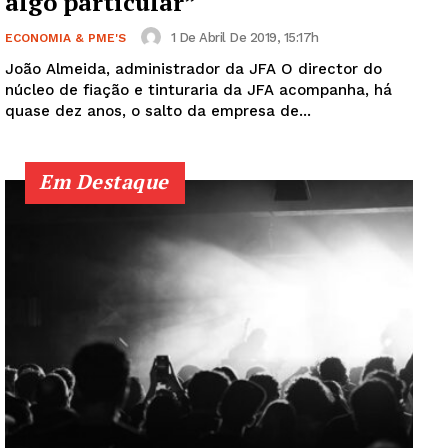
algo particular”
1 De Abril De 2019, 15:17h
ECONOMIA & PME'S
João Almeida, administrador da JFA O director do
núcleo de fiação e tinturaria da JFA acompanha, há
Guimarães, agora!
quase dez anos, o salto da empresa de...
SUBSCREVA JÁ!
Em Destaque
Institucional
Artigos
Edição Digital
Europa
Grande Entrevista
Publicidade