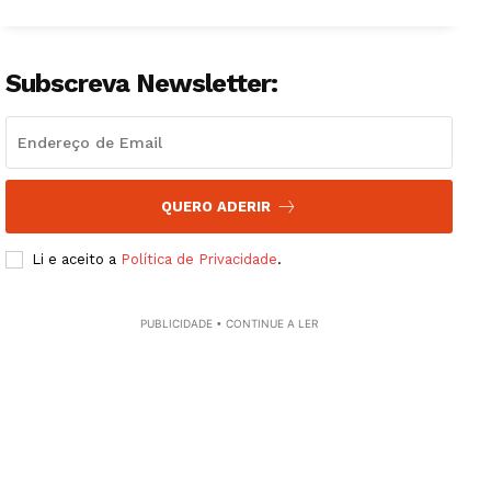
Artigos
Edição Digital
Subscreva Newsletter:
Europa
Grande Entrevista
Publicidade
Quero ser Assinante
QUERO ADERIR
Li e aceito a
Política de Privacidade
.
PUBLICIDADE • CONTINUE A LER