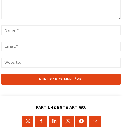
Comment:
Name
Email
Websi
Guimarães, agora!
SUBSCREVA JÁ!
PARTILHE ESTE ARTIGO:
Institucional