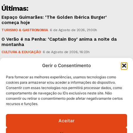
Últimas:
Espaço Guimarães: ‘The Golden Ibérica Burger’
começa hoje
TURISMO & GASTRONOMIA
6 de Agosto de 2026, 21:00h
O Verão é na Penha: ‘Captain Boy’ anima a noite da
montanha
CULTURA & EDUCAÇÃO
6 de Agosto de 2026, 16:23h
900 anos: “Nada do que vinha de trás foi colocado
Gerir o Consentimento
em causa”, garante Ricardo Araújo
POLÍTICA
6 de Agosto de 2026, 13:03h
Para fornecer as melhores experiências, usamos tecnologias como
cookies para armazenar e/ou aceder a informações do dispositivo.
Consentir com essas tecnologias nos permitirá processar dados, como
Subscreva Newsletter:
comportamento de navegação ou IDs exclusivos neste site. Não
consentir ou retirar o consentimento pode afetar negativamante certos
recursos e funções.
Aceitar
QUERO ADERIR