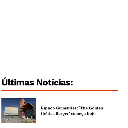
Institucional
Artigos
Edição Digital
Europa
Grande Entrevista
Publicidade
Quero ser Assinante
Últimas Notícias:
Espaço Guimarães: ‘The Golden
Ibérica Burger’ começa hoje