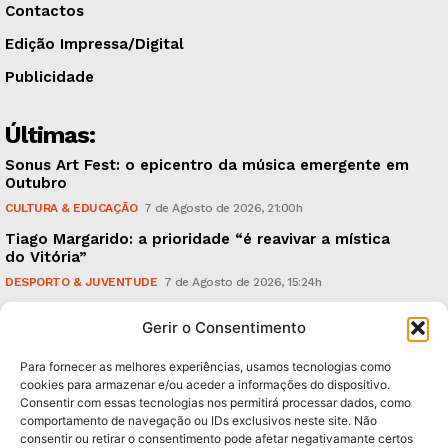
Contactos
Edição Impressa/Digital
Publicidade
Últimas:
Sonus Art Fest: o epicentro da música emergente em
Outubro
CULTURA & EDUCAÇÃO
7 de Agosto de 2026, 21:00h
Tiago Margarido: a prioridade “é reavivar a mística
do Vitória”
DESPORTO & JUVENTUDE
7 de Agosto de 2026, 15:24h
Cheias: rede inteligente de sensores monitoriza
Gerir o Consentimento
caudais e antecipa situações de risco
AMBIENTE
7 de Agosto de 2026, 12:19h
Para fornecer as melhores experiências, usamos tecnologias como
cookies para armazenar e/ou aceder a informações do dispositivo.
Consentir com essas tecnologias nos permitirá processar dados, como
Subscreva Newsletter:
comportamento de navegação ou IDs exclusivos neste site. Não
consentir ou retirar o consentimento pode afetar negativamante certos