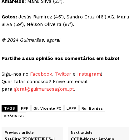
Amarelos:
Manu Silva (63’).
Golos:
Jesús Ramírez (45’), Sandro Cruz (46’) AG, Manu
Silva (59’), Nélson Oliveira (87’).
© 2024 Guimarães, agora!
Partilhe a sua opinião nos comentários em baixo!
Siga-nos no
Facebook
,
Twitter
e
Instagram
!
Quer falar connosco? Envie um email
para
geral@guimaraesagora.pt
.
TAGS
FPF
Gil Vicente FC
LPFP
Rui Borges
Vitória SC
Previous article
Next article
Satélite: PROMETHEUS-1
CCDR-Norte: António