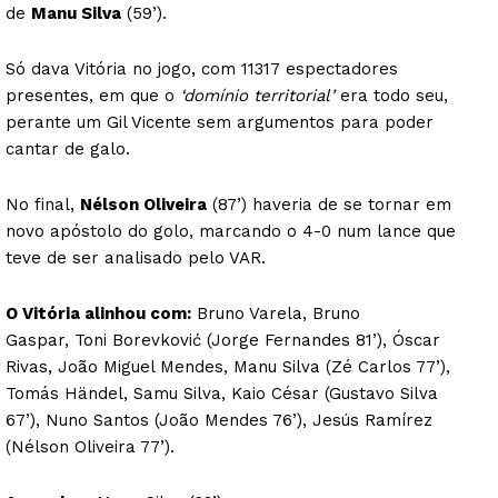
de
Manu Silva
(59’).
Só dava Vitória no jogo, com 11317 espectadores
presentes, em que o
‘domínio territorial’
era todo seu,
perante um Gil Vicente sem argumentos para poder
cantar de galo.
No final,
Nélson Oliveira
(87’) haveria de se tornar em
novo apóstolo do golo, marcando o 4-0 num lance que
teve de ser analisado pelo VAR.
O Vitória alinhou com:
Bruno Varela, Bruno
Gaspar, Toni Borevković (Jorge Fernandes 81’), Óscar
Rivas, João Miguel Mendes, Manu Silva (Zé Carlos 77’),
Tomás Händel, Samu Silva, Kaio César (Gustavo Silva
67’), Nuno Santos (João Mendes 76’), Jesús Ramírez
(Nélson Oliveira 77’).