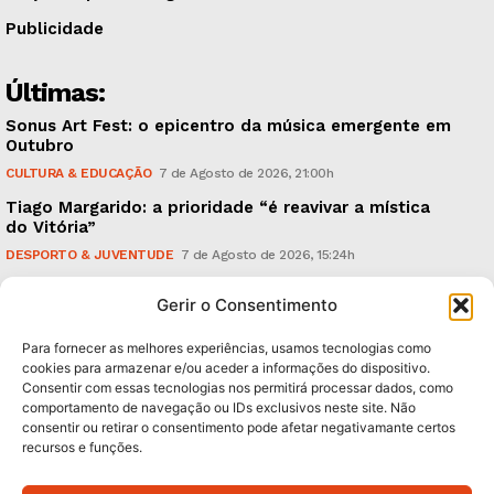
Publicidade
Últimas:
Sonus Art Fest: o epicentro da música emergente em
Outubro
CULTURA & EDUCAÇÃO
7 de Agosto de 2026, 21:00h
Tiago Margarido: a prioridade “é reavivar a mística
do Vitória”
DESPORTO & JUVENTUDE
7 de Agosto de 2026, 15:24h
Cheias: rede inteligente de sensores monitoriza
Gerir o Consentimento
caudais e antecipa situações de risco
AMBIENTE
7 de Agosto de 2026, 12:19h
Para fornecer as melhores experiências, usamos tecnologias como
cookies para armazenar e/ou aceder a informações do dispositivo.
Consentir com essas tecnologias nos permitirá processar dados, como
Subscreva Newsletter:
comportamento de navegação ou IDs exclusivos neste site. Não
consentir ou retirar o consentimento pode afetar negativamante certos
recursos e funções.