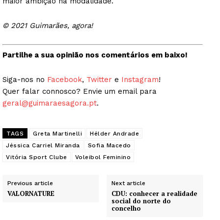
maior ambição na modalidade.
© 2021 Guimarães, agora!
Partilhe a sua opinião nos comentários em baixo!
Siga-nos no
Facebook
,
Twitter
e
Instagram
!
Quer falar connosco? Envie um email para
geral@guimaraesagora.pt
.
TAGS
Greta Martinelli
Hélder Andrade
Jéssica Carriel Miranda
Sofia Macedo
Vitória Sport Clube
Voleibol Feminino
Previous article
Next article
VALORNATURE
CDU: conhecer a realidade
social do norte do
concelho