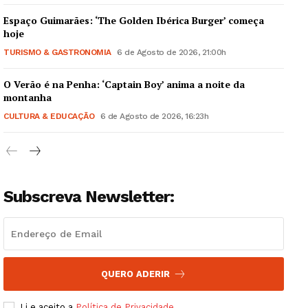
Espaço Guimarães: ‘The Golden Ibérica Burger’ começa
hoje
TURISMO & GASTRONOMIA
6 de Agosto de 2026, 21:00h
O Verão é na Penha: ‘Captain Boy’ anima a noite da
Guimarães, agora!
montanha
CULTURA & EDUCAÇÃO
6 de Agosto de 2026, 16:23h
SUBSCREVA JÁ!
Subscreva Newsletter:
Institucional
Artigos
Edição Digital
Europa
QUERO ADERIR
Grande Entrevista
Li e aceito a
Política de Privacidade
.