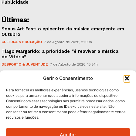
Publicidade
Últimas:
Sonus Art Fest: o epicentro da música emergente em
Outubro
CULTURA & EDUCAÇÃO
7 de Agosto de 2026, 21:00h
Tiago Margarido: a prioridade “é reavivar a mística
do Vitória”
DESPORTO & JUVENTUDE
7 de Agosto de 2026, 15:24h
Cheias: rede inteligente de sensores monitoriza
Gerir o Consentimento
caudais e antecipa situações de risco
AMBIENTE
7 de Agosto de 2026, 12:19h
Para fornecer as melhores experiências, usamos tecnologias como
cookies para armazenar e/ou aceder a informações do dispositivo.
Consentir com essas tecnologias nos permitirá processar dados, como
Subscreva Newsletter:
comportamento de navegação ou IDs exclusivos neste site. Não
consentir ou retirar o consentimento pode afetar negativamante certos
recursos e funções.
Aceitar