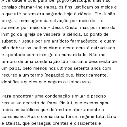
A verdade é que, para Bergoglio (desculpe, mas não
consigo chamar-lhe Papa), os fins justificam os meios e
o que até ontem era sagrado hoje é ciência. Ele já não
prega a mensagem da salvação por meio de – e
somente por meio de – Jesus Cristo, mas por meio do
inimigo da Igreja de véspera, a ciência, ao ponto de
substituir Jesus por um antídoto farmacêutico, e quem
não dobrar os joelhos diante deste deus é ostracizado
e apontado como inimigo da humanidade. Não me
lembro de uma condenação tão radical e desonesta de
um papa, pelo menos nos últimos setenta anos com
recurso a um termo (negação) que, historicamente,
identifica aqueles que negam o Holocausto.
Para encontrar uma condenação similar é preciso
recuar ao decreto do Papa Pio XII, que excomungou
todos os católicos que defendiam abertamente o
comunismo. Mas o comunismo foi um regime totalitário
e ateísta, que perseguiu crentes e dissidentes e