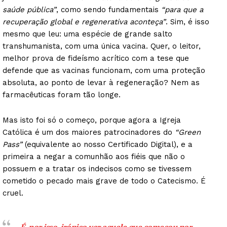
saúde pública”
, como sendo fundamentais
“para que a
recuperação global e regenerativa aconteça”
. Sim, é isso
mesmo que leu: uma espécie de grande salto
transhumanista, com uma única vacina. Quer, o leitor,
melhor prova de fideísmo acrítico com a tese que
defende que as vacinas funcionam, com uma proteção
absoluta, ao ponto de levar à regeneração? Nem as
farmacêuticas foram tão longe.
Mas isto foi só o começo, porque agora a Igreja
Católica é um dos maiores patrocinadores do
“Green
Pass”
(equivalente ao nosso Certificado Digital), e a
primeira a negar a comunhão aos fiéis que não o
possuem e a tratar os indecisos como se tivessem
cometido o pecado mais grave de todo o Catecismo. É
cruel.
É, por isso, irónico ver aquele que começou por