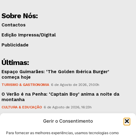
Sobre Nós:
Contactos
Edição Impressa/Digital
Publicidade
Últimas:
Espaço Guimarães: ‘The Golden Ibérica Burger’
começa hoje
TURISMO & GASTRONOMIA
6 de Agosto de 2026, 21:00h
O Verão é na Penha: ‘Captain Boy’ anima a noite da
montanha
CULTURA & EDUCAÇÃO
6 de Agosto de 2026, 16:23h
900 anos: “Nada do que vinha de trás foi colocado
Gerir o Consentimento
em causa”, garante Ricardo Araújo
POLÍTICA
6 de Agosto de 2026, 13:03h
Para fornecer as melhores experiências, usamos tecnologias como