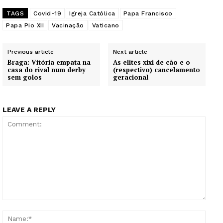
TAGS
Covid-19
Igreja Católica
Papa Francisco
SUBSCREVA JÁ!
Papa Pio XII
Vacinação
Vaticano
Previous article
Next article
Braga: Vitória empata na
As elites xixi de cão e o
Institucional
casa do rival num derby
(respectivo) cancelamento
sem golos
geracional
Artigos
Edição Digital
LEAVE A REPLY
Europa
Grande Entrevista
Publicidade
Quero ser Assinante
Comment:
Name