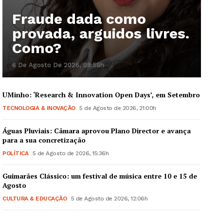
Fraude dada como
provada, arguidos livres.
Guimarães, agora!
Como?
SUBSCREVA JÁ!
6 De Agosto De 2026, 09:58h
UMinho: ‘Research & Innovation Open Days’, em Setembro
Institucional
TECNOLOGIA & INOVAÇÃO
5 de Agosto de 2026, 21:00h
Artigos
Águas Pluviais: Câmara aprovou Plano Director e avança
para a sua concretização
Edição Digital
POLÍTICA
5 de Agosto de 2026, 15:36h
Europa
Grande Entrevista
Guimarães Clássico: um festival de música entre 10 e 15 de
Agosto
Publicidade
CULTURA & EDUCAÇÃO
5 de Agosto de 2026, 12:06h
Quero ser Assinante