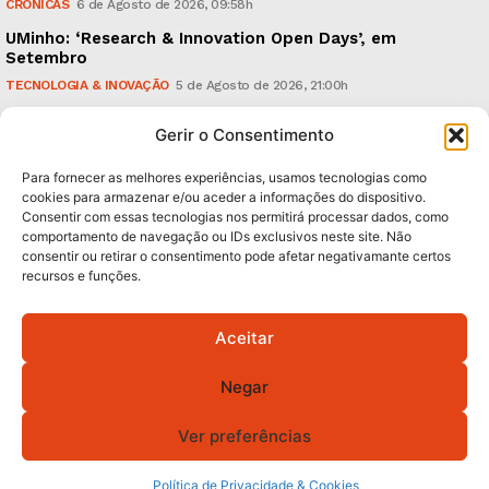
CRÓNICAS
6 de Agosto de 2026, 09:58h
UMinho: ‘Research & Innovation Open Days’, em
Setembro
TECNOLOGIA & INOVAÇÃO
5 de Agosto de 2026, 21:00h
Águas Pluviais: Câmara aprovou Plano Director e
Gerir o Consentimento
avança para a sua concretização
POLÍTICA
5 de Agosto de 2026, 15:36h
Para fornecer as melhores experiências, usamos tecnologias como
cookies para armazenar e/ou aceder a informações do dispositivo.
Consentir com essas tecnologias nos permitirá processar dados, como
Subscreva Newsletter:
comportamento de navegação ou IDs exclusivos neste site. Não
consentir ou retirar o consentimento pode afetar negativamante certos
recursos e funções.
Aceitar
QUERO ADERIR
Negar
Li e aceito a
Política de Privacidade
.
Ver preferências
Política de Privacidade & Cookies
© 2026 GA! Todos os direitos reservados.