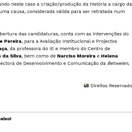
icando neste caso a criação/produção da história a cargo da
uma causa, considerada válida para ser retratada num
bertura das candidaturas, conta com as intervenções do
e Pereira
, para a Avaliação Institucional e Projectos
aça
, da professora do IE e membro do Centro de
 da Silva
, bem como de
Narciso Moreira
e
Helena
 directora de Desenvolvimento e Comunicação da
Betweien
,
Direitos Reservad
Institucional
aixo!
Artigos
 agora!
Edição Digital