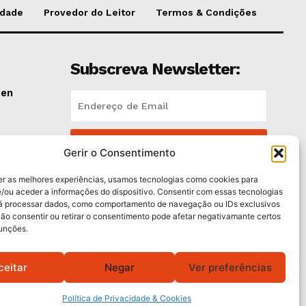
idade
Provedor do Leitor
Termos & Condições
Subscreva Newsletter:
pen
QUERO ADERIR
lano
Gerir o Consentimento
Li e aceito a
Política de Privacidade
.
er as melhores experiências, usamos tecnologias como cookies para
/ou aceder a informações do dispositivo. Consentir com essas tecnologias
rá processar dados, como comportamento de navegação ou IDs exclusivos
e
Não consentir ou retirar o consentimento pode afetar negativamante certos
funções.
ceitar
Negar
Ver preferências
Política de Privacidade & Cookies