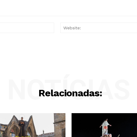
Email:*
NOTÍCIAS
Relacionadas: