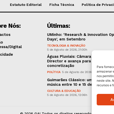
Estatuto Editorial
Ficha Técnica
Política de Privac
re Nós:
Últimas:
actos
UMinho: ‘Research & Innovation O
Days’, em Setembro
ão
TECNOLOGIA & INOVAÇÃO
essa/Digital
5 de Agosto de 2026, 21:00h
icidade
Águas Pluviais: Câmara aprovou P
Director e avança para a sua
concretização
Para fornec
armazenar e
POLÍTICA
5 de Agosto de 2026, 15:36h
nos permiti
Guimarães Clássico: um festival d
neste site. 
música entre 10 e 15 de Agosto
recursos e 
CULTURA & EDUCAÇÃO
5 de Agosto de 2026, 12:06h
A
© 2026 GA! Todos os direitos reservados.