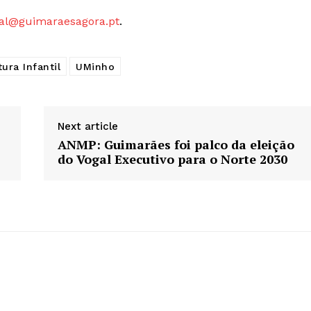
Europa
al@guimaraesagora.pt
.
A JÁ!
Grande Entrevista
Publicidade
tura Infantil
UMinho
Quero ser Assinante
Next article
ANMP: Guimarães foi palco da eleição
do Vogal Executivo para o Norte 2030