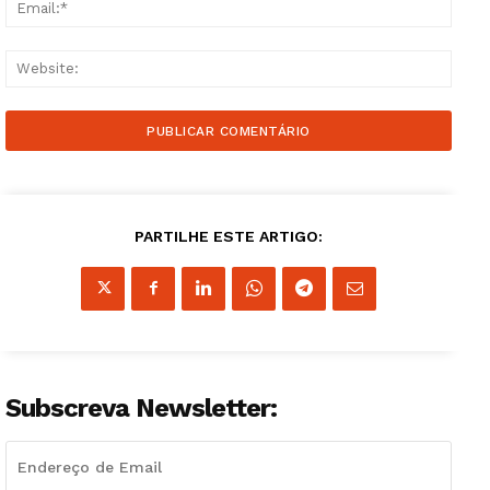
Email
Websi
Guimarães, agora!
PARTILHE ESTE ARTIGO:
SUBSCREVA JÁ!
Institucional
Subscreva Newsletter:
Artigos
Edição Digital