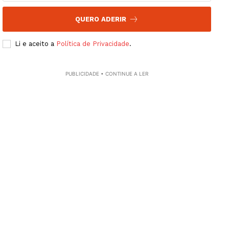
Europa
Grande Entrevista
QUERO ADERIR
Publicidade
Li e aceito a
Política de Privacidade
.
Quero ser Assinante
PUBLICIDADE • CONTINUE A LER