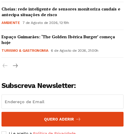
Cheias: rede inteligente de sensores monitoriza caudais e
antecipa situações de risco
AMBIENTE
7 de Agosto de 2026, 12:19h
Espaço Guimarães: ‘The Golden Ibérica Burger’ começa
Guimarães, agora!
hoje
TURISMO & GASTRONOMIA
6 de Agosto de 2026, 21:00h
SUBSCREVA JÁ!
Subscreva Newsletter:
Institucional
Artigos
Edição Digital
Europa
QUERO ADERIR
Grande Entrevista
Li e aceito a
Política de Privacidade
.