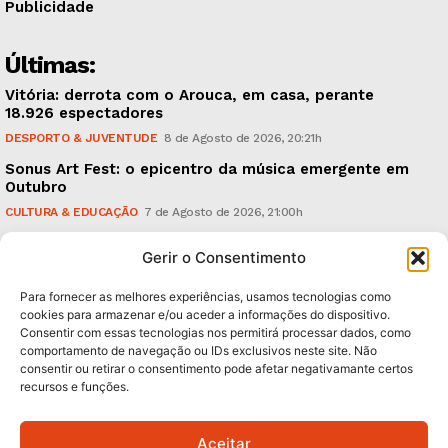
Publicidade
Últimas:
Vitória: derrota com o Arouca, em casa, perante
18.926 espectadores
DESPORTO & JUVENTUDE
8 de Agosto de 2026, 20:21h
Sonus Art Fest: o epicentro da música emergente em
Outubro
CULTURA & EDUCAÇÃO
7 de Agosto de 2026, 21:00h
Tiago Margarido: a prioridade “é reavivar a mística
Gerir o Consentimento
do Vitória”
DESPORTO & JUVENTUDE
7 de Agosto de 2026, 15:24h
Para fornecer as melhores experiências, usamos tecnologias como
cookies para armazenar e/ou aceder a informações do dispositivo.
Consentir com essas tecnologias nos permitirá processar dados, como
Subscreva Newsletter:
comportamento de navegação ou IDs exclusivos neste site. Não
consentir ou retirar o consentimento pode afetar negativamante certos
recursos e funções.
Aceitar