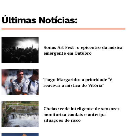
Edição Digital
Europa
Últimas Notícias:
Grande Entrevista
Publicidade
Quero ser Assinante
Sonus Art Fest: o epicentro da música
emergente em Outubro
Tiago Margarido: a prioridade “é
reavivar a mística do Vitória”
Cheias: rede inteligente de sensores
monitoriza caudais e antecipa
situações de risco