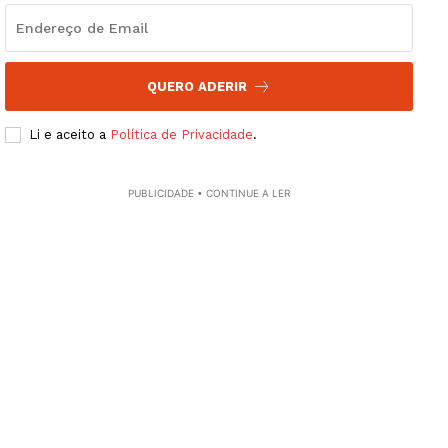
QUERO ADERIR
Li e aceito a
Política de Privacidade
.
PUBLICIDADE • CONTINUE A LER
Guimarães, agora!
SUBSCREVA JÁ!
Institucional
Artigos