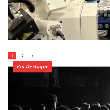
1
2
Em Destaque