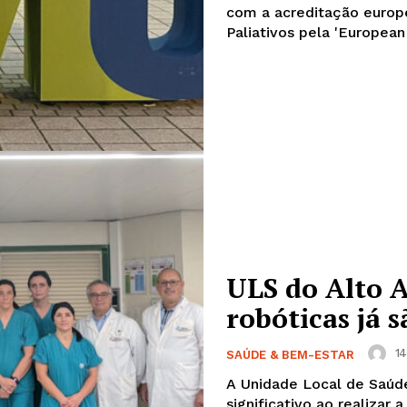
com a acreditação europ
Paliativos pela 'European 
ULS do Alto A
robóticas já 
14
SAÚDE & BEM-ESTAR
A Unidade Local de Saúd
significativo ao realizar 