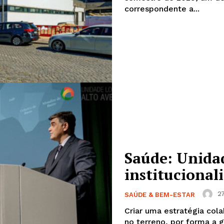
correspondente a...
Saúde: Unida
institucional
Institucional
27
SAÚDE & BEM-ESTAR
Artigos
 agora!
Criar uma estratégia col
Edição Digital
no terreno, por forma a 