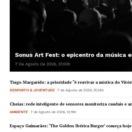
Sonus Art Fest: o epicentro da música
7 De Agosto De 2026, 21:00h
Tiago Margarido: a prioridade “é reavivar a mística do Vitór
DESPORTO & JUVENTUDE
7 de Agosto de 2026, 15:24h
Cheias: rede inteligente de sensores monitoriza caudais e an
AMBIENTE
7 de Agosto de 2026, 12:19h
Espaço Guimarães: ‘The Golden Ibérica Burger’ começa hoje