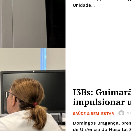
Europa
Unidade...
A JÁ!
Grande Entrevista
Publicidade
Quero ser Assinante
I3Bs: Guimarã
impulsionar 
10
SAÚDE & BEM-ESTAR
Domingos Bragança, pres
de Urgência do Hospital S