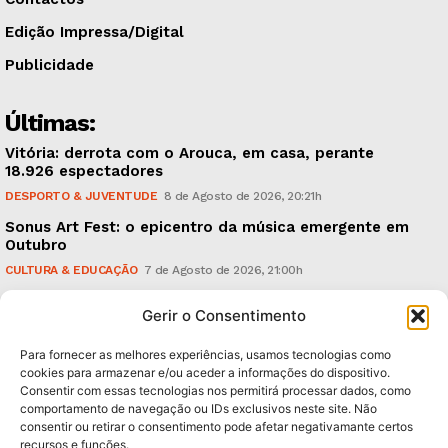
Edição Impressa/Digital
Publicidade
Últimas:
Vitória: derrota com o Arouca, em casa, perante
18.926 espectadores
DESPORTO & JUVENTUDE
8 de Agosto de 2026, 20:21h
Sonus Art Fest: o epicentro da música emergente em
Outubro
CULTURA & EDUCAÇÃO
7 de Agosto de 2026, 21:00h
Tiago Margarido: a prioridade “é reavivar a mística
Gerir o Consentimento
do Vitória”
DESPORTO & JUVENTUDE
7 de Agosto de 2026, 15:24h
Para fornecer as melhores experiências, usamos tecnologias como
cookies para armazenar e/ou aceder a informações do dispositivo.
Consentir com essas tecnologias nos permitirá processar dados, como
Subscreva Newsletter:
comportamento de navegação ou IDs exclusivos neste site. Não
consentir ou retirar o consentimento pode afetar negativamante certos
recursos e funções.