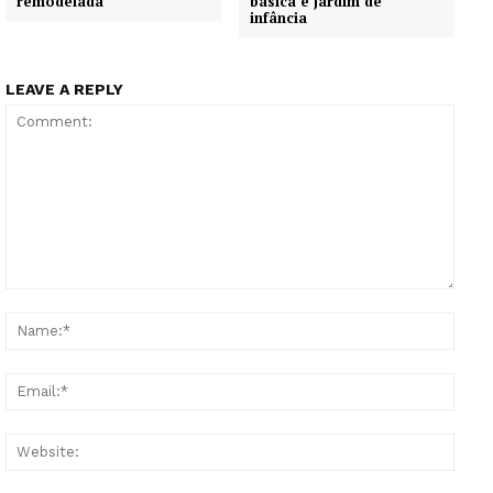
remodelada
básica e jardim de
infância
LEAVE A REPLY
Comment:
Name
Email
Websi