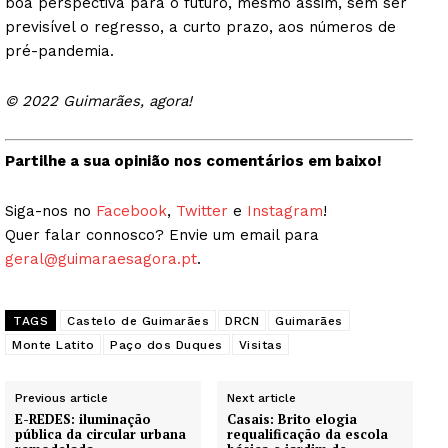
boa perspectiva para o futuro, mesmo assim, sem ser
previsível o regresso, a curto prazo, aos números de
pré-pandemia.
© 2022 Guimarães, agora!
Partilhe a sua opinião nos comentários em baixo!
Siga-nos no
Facebook
,
Twitter
e
Instagram
!
Quer falar connosco? Envie um email para
geral@guimaraesagora.pt
.
TAGS
Castelo de Guimarães
DRCN
Guimarães
Monte Latito
Paço dos Duques
Visitas
Previous article
Next article
E-REDES: iluminação
Casais: Brito elogia
pública da circular urbana
requalificação da escola